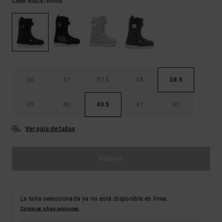
Black/white
Color
Bolsos &
respuestas a
Mochilas
las
preguntas
más
Carteras
frecuentes y
accede a
nuestro
formulario
de contacto.
36
37
37.5
38
38.5
Consultar
39
40
40.5
41
42
las FAQ
Ver guía de tallas
Agotado
La talla seleccionada ya no está disponible en línea.
Comprar otras opciones