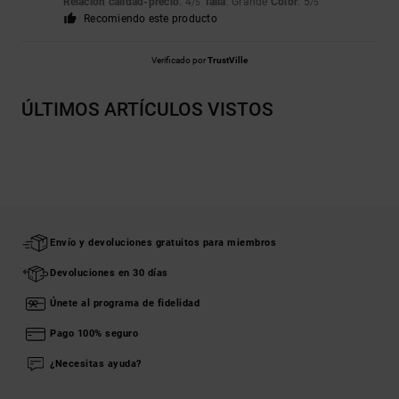
Relación calidad-precio
: 4
Talla
: Grande
Color
: 5
/5
/5
Recomiendo este producto
Verificado por
TrustVille
ÚLTIMOS ARTÍCULOS VISTOS
Envío y devoluciones gratuitos para miembros
Devoluciones en 30 días
Únete al programa de fidelidad
Pago 100% seguro
¿Necesitas ayuda?