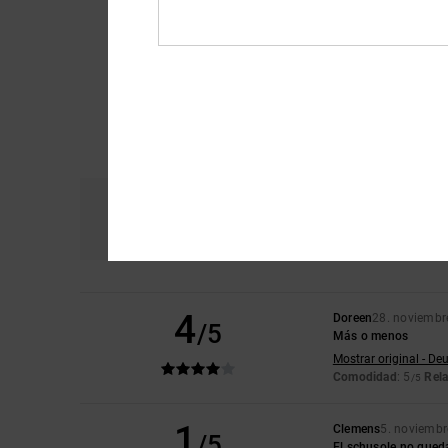
Comodidad
Re
4.2
4
Doreen
28. noviembr
/5
Más o menos
Mostrar original - De
Comodidad
: 5
Rela
/5
1
Clemens
5. noviemb
/5
El schusole no qued