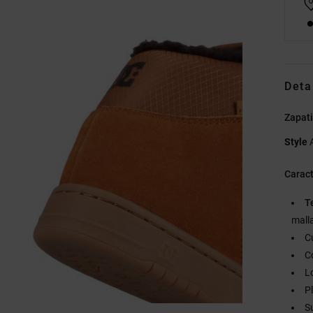
Deta
Zapati
Style
Caract
T
mall
C
C
L
P
S