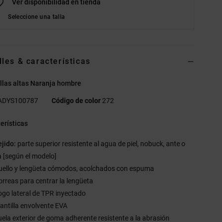
Ver disponibilidad en tienda
Seleccione una talla
lles & características
llas altas Naranja hombre
ADYS100787
Código de color
272
erísticas
ejido:
parte superior resistente al agua de piel, nobuck, ante o
a [según el modelo]
uello y lengüeta cómodos, acolchados con espuma
orreas para centrar la lengüeta
ogo lateral de TPR inyectado
lantilla envolvente EVA
uela exterior de goma adherente resistente a la abrasión