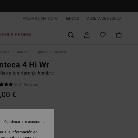
AYUDA & CONTACTO
TIENDAS
TARJETA DE REGALO
DOBLE PROMO
 inicio
Hombre
Zapatos
Sneakers
teca 4 Hi Wr
illas altas Naranja hombre
(6 Reseñas)
,00 €
heat/gum
Continuar sin aceptar
er a la información en
: presentarle anuncios