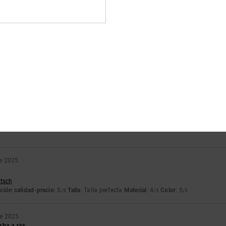
Puntuación media
4.2
/5
basado en
6 reseñas verificadas
desde septiembre 2025
El 50% de nuestros clientes recomiendan este producto
lación calidad-precio
Talla
Material
4.8
4.5
Demasiado pequeño
Demasiado grande
e 2025
utsch
ción calidad-precio
: 5
Talla
: Talla perfecta
Material
: 4
Color
: 5
/5
/5
/5
re 2025
aba a ras