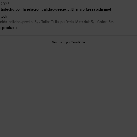
e 2025
isfecho con la relación calidad-precio... ¡El envío fue rapidísimo!
utsch
ción calidad-precio
: 5
Talla
: Talla perfecta
Material
: 5
Color
: 5
/5
/5
/5
e producto
Verificado por
TrustVille