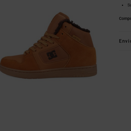
S
Compo
Envi