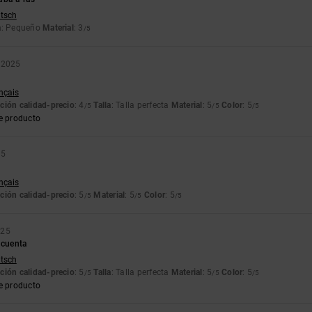
utsch
a
: Pequeño
Material
: 3
/5
e 2025
ançais
ción calidad-precio
: 4
Talla
: Talla perfecta
Material
: 5
Color
: 5
/5
/5
/5
e producto
25
ançais
ción calidad-precio
: 5
Material
: 5
Color
: 5
/5
/5
/5
025
 cuenta
utsch
ción calidad-precio
: 5
Talla
: Talla perfecta
Material
: 5
Color
: 5
/5
/5
/5
e producto