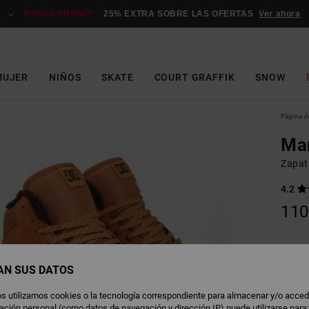
DOBLE PROMO*:
25% EXTRA SOBRE LAS OFERTAS
Ver ahora
MUJER
NIÑOS
SKATE
COURT GRAFFIK
SNOW
Página de
Man
Zapat
4.2
110
W
Color
AN SUS DATOS
s utilizamos cookies o la tecnología correspondiente para almacenar y/o acced
rmación personal (como datos de navegación y dirección IP) puede utilizarse para