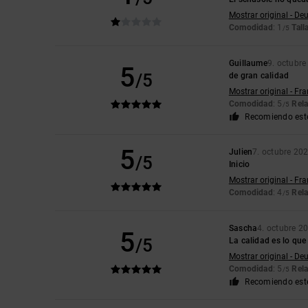
Mostrar original - De
Comodidad
: 1
Tall
/5
Guillaume
9. octubr
5
/5
de gran calidad
Mostrar original - Fr
Comodidad
: 5
Rela
/5
Recomiendo est
5
Julien
7. octubre 20
/5
Inicio
Mostrar original - Fr
Comodidad
: 4
Rela
/5
Sascha
4. octubre 2
5
/5
La calidad es lo que
Mostrar original - De
Comodidad
: 5
Rela
/5
Recomiendo est