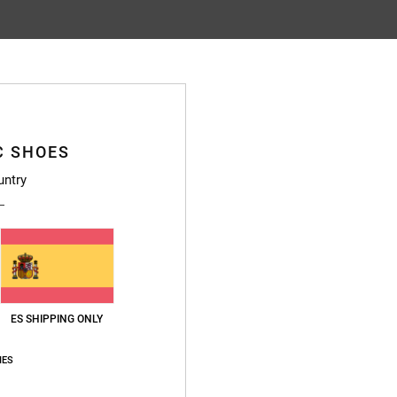
C SHOES
untry
ES SHIPPING ONLY
IES