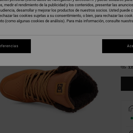
s, medir el rendimiento de la publicidad y los contenidos, presentar las anuncio
udiencia, desarrollar y mejorar los productos de nuestros socios. Usted puede c
echazar las cookies sujetas a su consentimiento, o bien, para rechazar las coo
nto (como algunas cookies de análisis). Para más información, consulte nuestr
38
42
eferencias
Ac
46
Ve