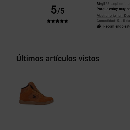
Birgit
28. septiembr
5
/5
Porque estoy muy sat
Mostrar original - De
Comodidad
: 5
Rela
/5
Recomiendo est
Últimos artículos vistos