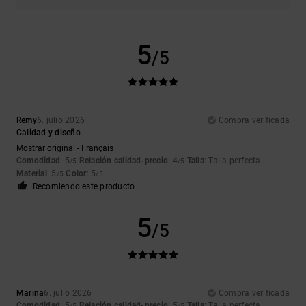
5
/5
Remy
6. julio 2026
Compra verificada
Calidad y diseño
Mostrar original - Français
Comodidad
: 5
Relación calidad-precio
: 4
Talla
: Talla perfecta
/5
/5
Material
: 5
Color
: 5
/5
/5
Recomiendo este producto
5
/5
Marina
6. julio 2026
Compra verificada
Comodidad
: 5
Relación calidad-precio
: 5
Talla
: Talla perfecta
/5
/5