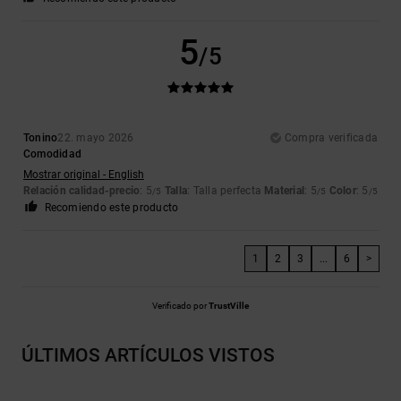
5
/5
Tonino
22. mayo 2026
Compra verificada
Comodidad
Mostrar original - English
Relación calidad-precio
: 5
Talla
: Talla perfecta
Material
: 5
Color
: 5
/5
/5
/5
Recomiendo este producto
1
2
3
...
6
>
Verificado por
TrustVille
ÚLTIMOS ARTÍCULOS VISTOS