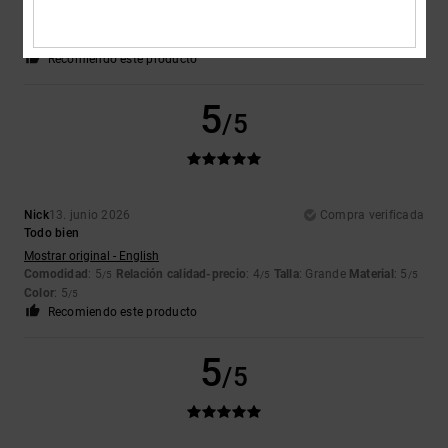
Mostrar original - English
Comodidad
: 5
Relación calidad-precio
: 5
Talla
: Grande
Material
: 5
/5
/5
/5
Color
: 5
/5
Recomiendo este producto
5
/5
Nick
13. junio 2026
Compra verificada
Todo bien
Mostrar original - English
Comodidad
: 5
Relación calidad-precio
: 4
Talla
: Grande
Material
: 5
/5
/5
/5
Color
: 5
/5
Recomiendo este producto
5
/5