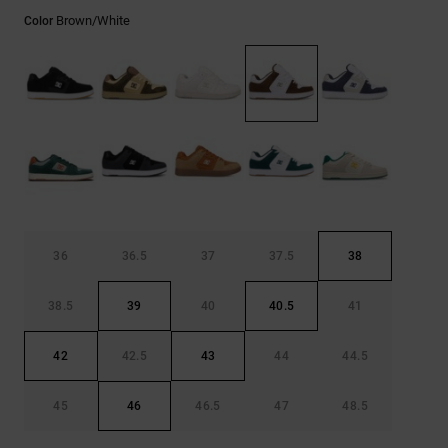
Bolsos &
respuestas a
Brown/white
Color
Mochilas
las
preguntas
más
Carteras
frecuentes y
accede a
nuestro
formulario
de contacto.
Consultar
las FAQ
36
36.5
37
37.5
38
38.5
39
40
40.5
41
42
42.5
43
44
44.5
45
46
46.5
47
48.5