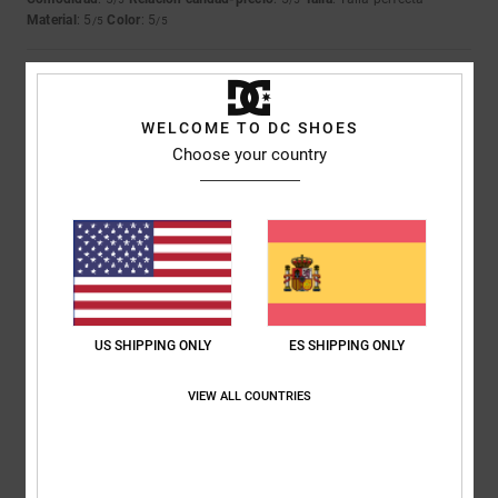
Material
: 5
Color
: 5
/5
/5
5
/5
WELCOME TO DC SHOES
Choose your country
Almeida
4. julio 2026
Compra verificada
Igual que el anterior
Mostrar original - Português
Comodidad
: 5
Relación calidad-precio
: 5
Talla
: Demasiado grande
/5
/5
Material
: 5
Color
: 5
/5
/5
5
US SHIPPING ONLY
ES SHIPPING ONLY
/5
VIEW ALL COUNTRIES
Keith
15. junio 2026
Compra verificada
Calidad y comodidad