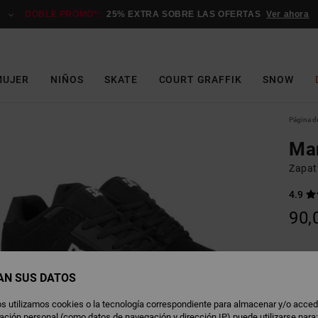
DOBLE PROMO*:
25% EXTRA SOBRE LAS OFERTAS
Ver ahora
MUJER
NIÑOS
SKATE
COURT GRAFFIK
SNOW
Página de
Ma
Zapati
4.9
90,
B
Color
AN SUS DATOS
s utilizamos cookies o la tecnología correspondiente para almacenar y/o acced
rmación personal (como datos de navegación y dirección IP) puede utilizarse para