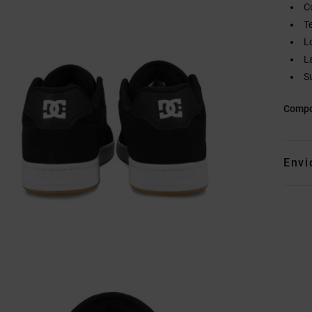
C
T
L
L
S
Compo
Envi