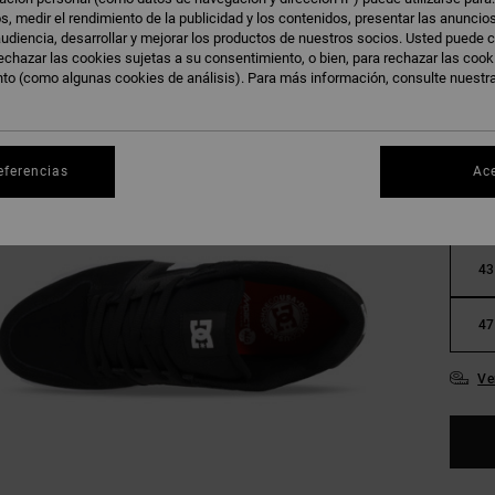
s, medir el rendimiento de la publicidad y los contenidos, presentar las anuncio
udiencia, desarrollar y mejorar los productos de nuestros socios. Usted puede c
echazar las cookies sujetas a su consentimiento, o bien, para rechazar las coo
nto (como algunas cookies de análisis). Para más información, consulte nuestr
36
eferencias
Ac
39
43
47
Ve