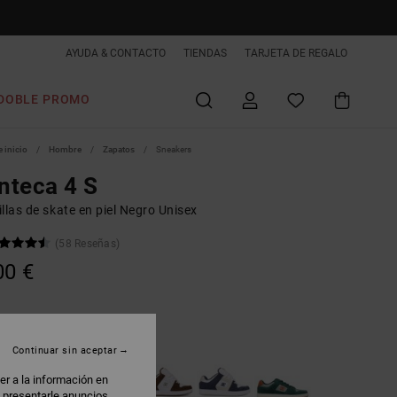
AYUDA & CONTACTO
TIENDAS
TARJETA DE REGALO
DOBLE PROMO
 inicio
Hombre
Zapatos
Sneakers
nteca 4 S
llas de skate en piel Negro Unisex
(58 Reseñas)
00 €
lack/white/gum
Continuar sin aceptar
er a la información en
: presentarle anuncios