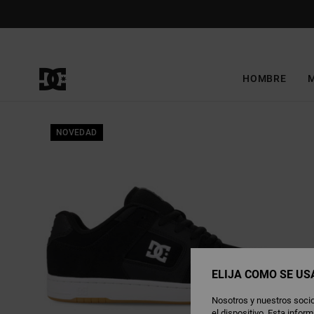
Pasar
a
la
información
del
producto
HOMBRE
NOVEDAD
ELIJA CÓMO SE US
Nosotros y nuestros socio
el dispositivo. Esta info