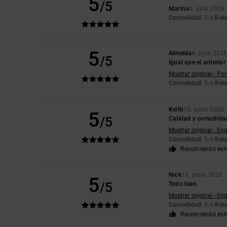
5
/5
Marina
6. julio 2026
Comodidad
: 5
Rela
/5
5
Almeida
4. julio 202
/5
Igual que el anterior
Mostrar original - Po
Comodidad
: 5
Rela
/5
Keith
15. junio 2026
5
/5
Calidad y comodida
Mostrar original - Eng
Comodidad
: 5
Rela
/5
Recomiendo est
Nick
13. junio 2026
5
/5
Todo bien
Mostrar original - Eng
Comodidad
: 5
Rela
/5
Recomiendo est