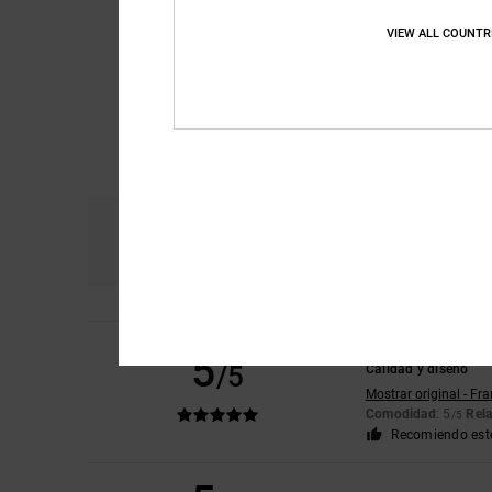
VIEW ALL COUNTR
Comodidad
Re
4.8
Remy
6. julio 2026
5
/5
Calidad y diseño
Mostrar original - Fr
Comodidad
: 5
Rela
/5
Recomiendo est