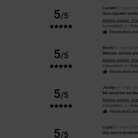
Laurent
29. mayo 2
5
/5
Unos zapatos bonit
Mostrar original - Fr
Comodidad
: 5
Rela
/5
Recomiendo est
Bruno
25. mayo 202
5
/5
Relación calidad-pre
Mostrar original - Fr
Comodidad
: 5
Rela
/5
Recomiendo est
Jocelyn
24. mayo 2
5
/5
Me encantan los Mant
Mostrar original - Eng
Comodidad
: 5
Rela
/5
Recomiendo est
Lizzie
23. mayo 202
5
/5
Una marca excelent