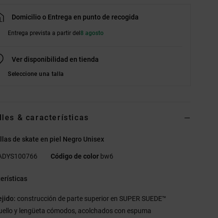
Domicilio o Entrega en punto de recogida
Entrega prevista a partir del
8 agosto
Ver disponibilidad en tienda
Seleccione una talla
lles & características
llas de skate en piel Negro Unisex
ADYS100766
Código de color
bw6
erísticas
ejido:
construcción de parte superior en SUPER SUEDE™
uello y lengüeta cómodos, acolchados con espuma