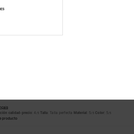
Puntuación media
IES
4.9
/5
basado en
58 reseñas verificadas
desde septiembre 2025
El 90% de nuestros clientes recomiendan este producto
lación calidad-precio
Talla
Material
4.8
4.9
Demasiado pequeño
Demasiado grande
ançais
ción calidad-precio
: 4
Talla
: Talla perfecta
Material
: 5
Color
: 5
/5
/5
/5
e producto