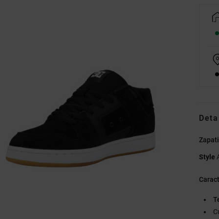
Deta
Zapati
Style
Caract
T
C