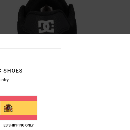
C SHOES
untry
ES SHIPPING ONLY