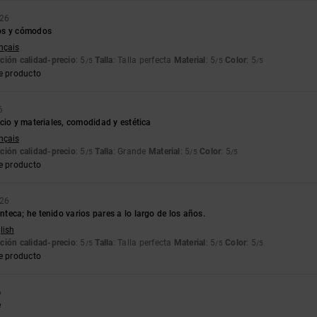
026
os y cómodos
ançais
ción calidad-precio
: 5
Talla
: Talla perfecta
Material
: 5
Color
: 5
/5
/5
/5
e producto
6
cio y materiales, comodidad y estética
ançais
ción calidad-precio
: 5
Talla
: Grande
Material
: 5
Color
: 5
/5
/5
/5
e producto
026
eca; he tenido varios pares a lo largo de los años.
lish
ción calidad-precio
: 5
Talla
: Talla perfecta
Material
: 5
Color
: 5
/5
/5
/5
e producto
6
e