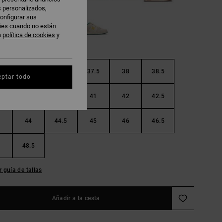
s personalizados,
onfigurar sus
kies cuando no están
a
política de cookies
y
36.5
37
37.5
38
38.5
eptar todo
40
40.5
41
42
42.5
44
44.5
45
46
46.5
48.5
r guía de tallas
Añadir a la cesta