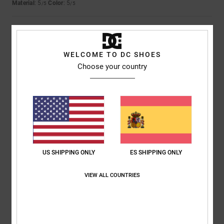
Material
: 5
Color
: 5
/5
/5
5
/5
WELCOME TO DC SHOES
Choose your country
Almeida
4. julio 2026
Compra verificada
Igual que el anterior
Mostrar original - Português
Comodidad
: 5
Relación calidad-precio
: 5
Talla
: Demasiado grande
/5
/5
Material
: 5
Color
: 5
/5
/5
5
/5
US SHIPPING ONLY
ES SHIPPING ONLY
VIEW ALL COUNTRIES
Keith
15. junio 2026
Compra verificada
Calidad y comodidad
Mostrar original - English