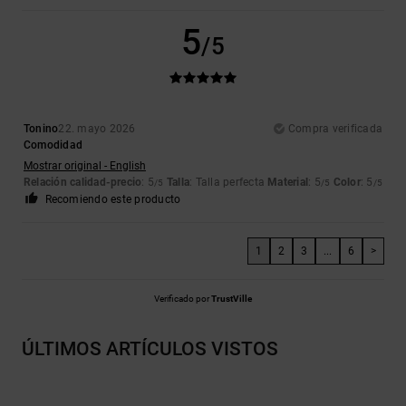
5
/5
Tonino
22. mayo 2026
Compra verificada
Comodidad
Mostrar original - English
Relación calidad-precio
: 5
Talla
: Talla perfecta
Material
: 5
Color
: 5
/5
/5
/5
Recomiendo este producto
1
2
3
...
6
>
Verificado por
TrustVille
ÚLTIMOS ARTÍCULOS VISTOS