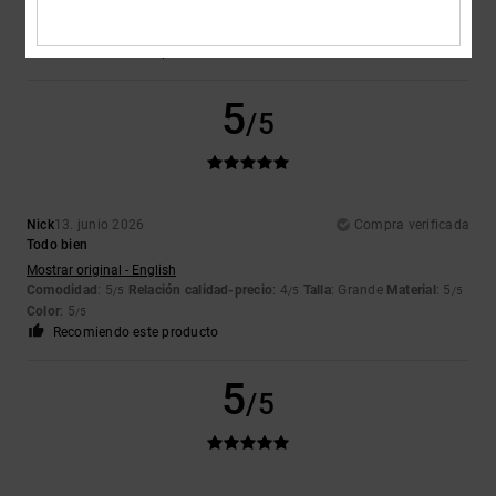
Comodidad
: 5
Relación calidad-precio
: 5
Talla
: Grande
Material
: 5
/5
/5
/5
Color
: 5
/5
Recomiendo este producto
5
/5
Nick
13. junio 2026
Compra verificada
Todo bien
Mostrar original - English
Comodidad
: 5
Relación calidad-precio
: 4
Talla
: Grande
Material
: 5
/5
/5
/5
Color
: 5
/5
Recomiendo este producto
5
/5