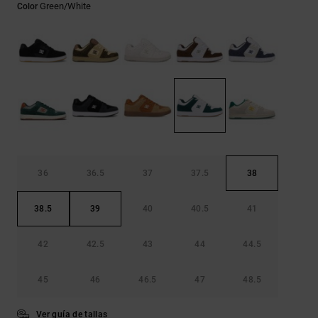
Bolsos &
Green/white
Color
respuestas a
Mochilas
las
preguntas
más
Carteras
frecuentes y
accede a
nuestro
formulario
de contacto.
Consultar
las FAQ
36
36.5
37
37.5
38
38.5
39
40
40.5
41
42
42.5
43
44
44.5
45
46
46.5
47
48.5
Ver guía de tallas