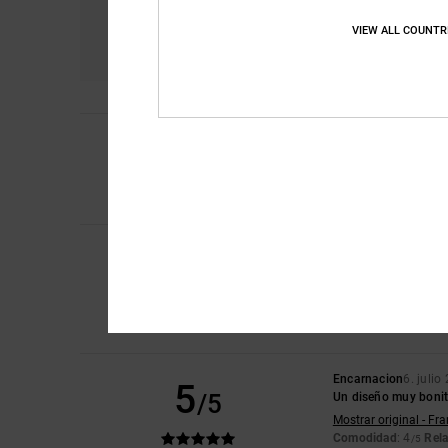
Comodidad
Re
VIEW ALL COUNTR
4.7
4
Laura
10. julio 2026
/5
Se había corrido un 
Mostrar original - Eng
Comodidad
: 4
Rela
/5
Iwan
9. julio 2026
5
/5
Zapatos bonitos
Mostrar original - Du
Comodidad
: 4
Rela
/5
Recomiendo est
Encarnacion
6. julio
5
/5
Un diseño muy boni
Mostrar original - Fr
Comodidad
: 4
Rela
/5