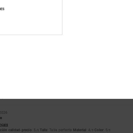
lación calidad-precio
Talla
Material
IES
4.7
4.8
Demasiado pequeño
Demasiado grande
poco de tinta verde desde la gamuza hasta el blanco. Solo se nota de cerca.
lish
ción calidad-precio
: 4
Talla
: Talla perfecta
Material
: 3
Color
: 4
/5
/5
/5
tch
ción calidad-precio
: 5
Talla
: Talla perfecta
Material
: 5
Color
: 5
/5
/5
/5
e producto
 2026
to
ançais
ción calidad-precio
: 5
Talla
: Talla perfecta
Material
: 4
Color
: 5
/5
/5
/5