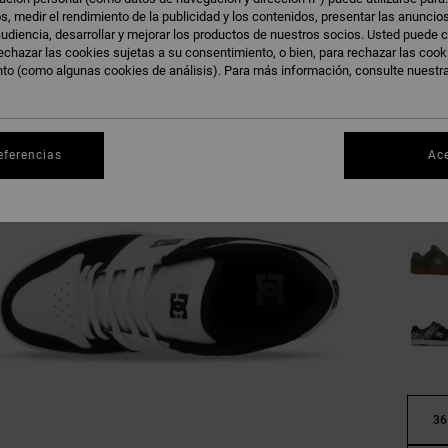
s, medir el rendimiento de la publicidad y los contenidos, presentar las anuncio
udiencia, desarrollar y mejorar los productos de nuestros socios. Usted puede c
echazar las cookies sujetas a su consentimiento, o bien, para rechazar las coo
nto (como algunas cookies de análisis). Para más información, consulte nuestr
eferencias
Ac
36