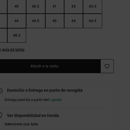
40
40.5
41
42
42.5
44
44.5
45
46
46.5
48.5
r guía de tallas
Añadir a la cesta
Domicilio o Entrega en punto de recogida
Entrega prevista a partir del
8 agosto
Ver disponibilidad en tienda
Seleccione una talla