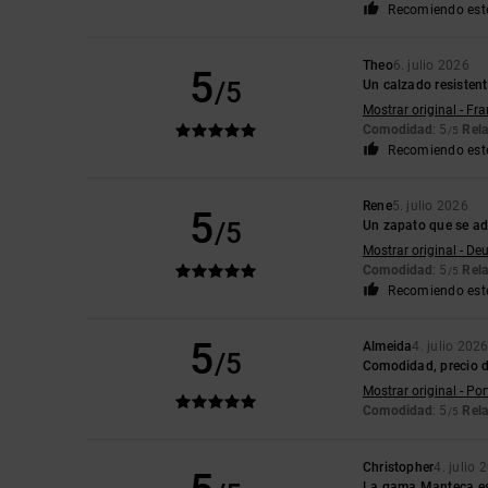
Recomiendo est
Theo
6. julio 2026
5
/5
Un calzado resistent
Mostrar original - Fr
Comodidad
: 5
Rela
/5
Recomiendo est
Rene
5. julio 2026
5
/5
Un zapato que se ad
Mostrar original - De
Comodidad
: 5
Rela
/5
Recomiendo est
5
Almeida
4. julio 202
/5
Comodidad, precio d
Mostrar original - Po
Comodidad
: 5
Rela
/5
Christopher
4. julio 
La gama Manteca es 