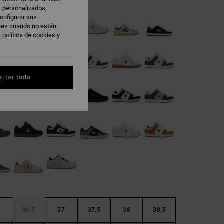
s personalizados,
onfigurar sus
kies cuando no están
a
política de cookies
y
eptar todo
36.5
37
37.5
38
38.5