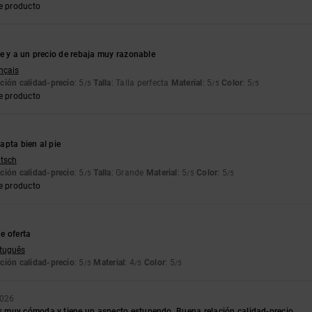
e producto
e y a un precio de rebaja muy razonable
ançais
ción calidad-precio
: 5
Talla
: Talla perfecta
Material
: 5
Color
: 5
/5
/5
/5
e producto
apta bien al pie
utsch
ción calidad-precio
: 5
Talla
: Grande
Material
: 5
Color
: 5
/5
/5
/5
e producto
6
e oferta
rtuguês
ción calidad-precio
: 5
Material
: 4
Color
: 5
/5
/5
/5
2026
muy cómoda y tiene un aspecto estupendo. Buena relación calidad-precio.