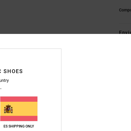
Compo
Envi
C SHOES
untry
Puntuación media
4.7
/5
basado en
246 reseñas verificadas
desde septiembre 2025
El 83% de nuestros clientes recomiendan este producto
ES SHIPPING ONLY