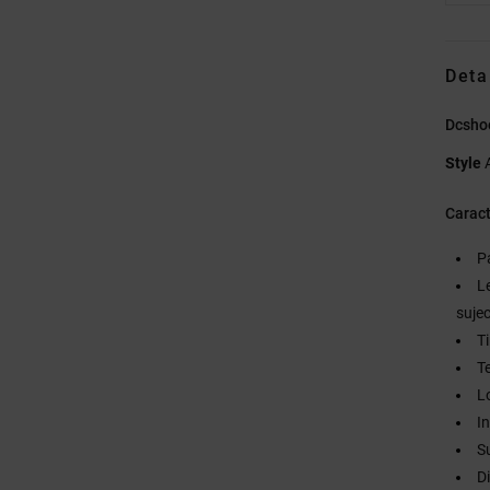
Deta
Dcsho
Style
Caract
P
L
suje
T
T
L
I
S
D