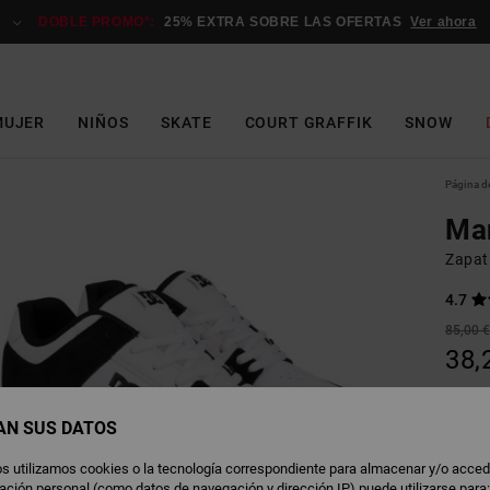
DOBLE PROMO*:
25% EXTRA SOBRE LAS OFERTAS
Ver ahora
MUJER
NIÑOS
SKATE
COURT GRAFFIK
SNOW
Página de
Ma
Zapati
4.7
85,00 
38,
OFERT
DOBLE
AN SUS DATOS
s utilizamos cookies o la tecnología correspondiente para almacenar y/o acced
W
Color
rmación personal (como datos de navegación y dirección IP) puede utilizarse para