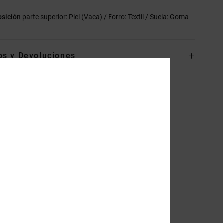
sición
parte superior: Piel (Vaca) / Forro: Textil / Suela: Goma
os y Devoluciones