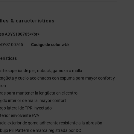
lles & características
es ADYS100765</br>
ADYS100765
Código de color
wbk
erísticas
arte superior de piel, nubuck, gamuza o malla
engüeta y cuello acolchados con espuma para mayor confort y
ción
iras para mantener la lengüeta en el centro
ejido interior de malla, mayor confort
ogo lateral de TPR inyectado
nterior envolvente EVA
uela exterior de goma adherente resistente a la abrasión
ibujo Pill Pattern de marca registrada por DC