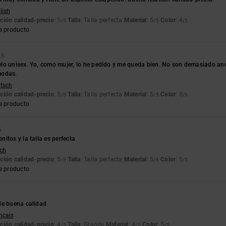
lish
ción calidad-precio
: 5
Talla
: Talla perfecta
Material
: 5
Color
: 4
/5
/5
/5
e producto
26
o unisex. Yo, como mujer, lo he pedido y me queda bien. No son demasiado ancha
modas.
utsch
ción calidad-precio
: 5
Talla
: Talla perfecta
Material
: 5
Color
: 5
/5
/5
/5
e producto
6
itos y la talla es perfecta
tch
ción calidad-precio
: 5
Talla
: Talla perfecta
Material
: 5
Color
: 5
/5
/5
/5
e producto
de buena calidad
ançais
ción calidad-precio
: 4
Talla
: Grande
Material
: 4
Color
: 5
/5
/5
/5