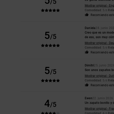
5
/5
Mostrar original - Eng
Comodidad
: 5
Rela
/5
Recomiendo est
Daniela
28. junio 20
5
Creo que es un model
/5
de eso, son muy có
Mostrar original - De
Comodidad
: 5
Rela
/5
Recomiendo est
Dimitri
25. junio 202
5
/5
Son unos zapatos bon
Mostrar original - Du
Comodidad
: 5
Rela
/5
Recomiendo est
Ewen
22. junio 2026
4
/5
Un zapato bonito y 
Mostrar original - Fr
Comodidad
: 4
Rela
/5