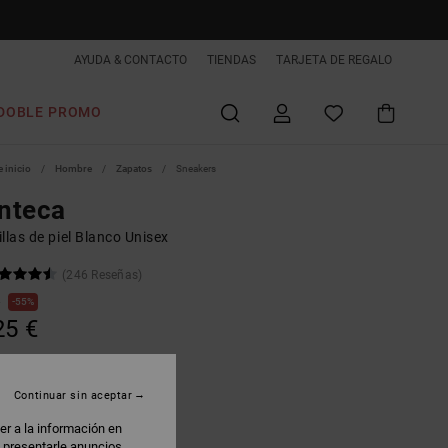
AYUDA & CONTACTO
TIENDAS
TARJETA DE REGALO
DOBLE PROMO
 inicio
Hombre
Zapatos
Sneakers
nteca
llas de piel Blanco Unisex
(246 Reseñas)
€
55%
25 €
AS
 PROMO -25% EXTRA
Continuar sin aceptar
er a la información en
hite/black
: presentarle anuncios