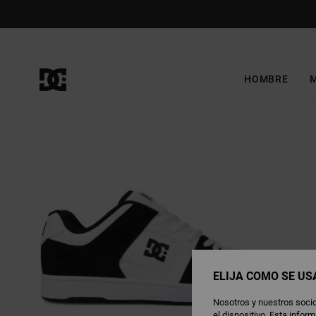
Pasar
a
la
información
del
producto
HOMBRE
ELIJA CÓMO SE US
Nosotros y nuestros socio
el dispositivo. Esta info