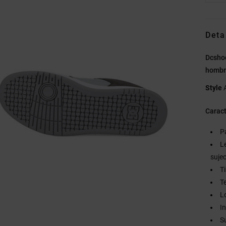
Deta
Dcsho
homb
Style
Caract
P
L
suje
T
T
L
I
S