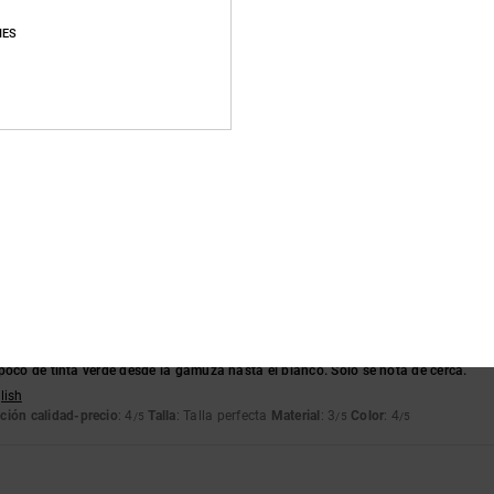
Puntuación media
IES
4.7
/5
basado en
246 reseñas verificadas
desde septiembre 2025
El 83% de nuestros clientes recomiendan este producto
lación calidad-precio
Talla
Material
4.7
4.8
Demasiado pequeño
Demasiado grande
poco de tinta verde desde la gamuza hasta el blanco. Solo se nota de cerca.
lish
ción calidad-precio
: 4
Talla
: Talla perfecta
Material
: 3
Color
: 4
/5
/5
/5