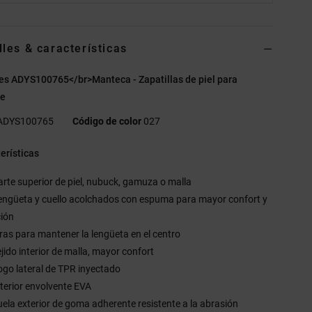
lles & características
es ADYS100765</br>Manteca - Zapatillas de piel para
re
ADYS100765
Código de color
027
erísticas
arte superior de piel, nubuck, gamuza o malla
engüeta y cuello acolchados con espuma para mayor confort y
ción
iras para mantener la lengüeta en el centro
ejido interior de malla, mayor confort
ogo lateral de TPR inyectado
nterior envolvente EVA
uela exterior de goma adherente resistente a la abrasión