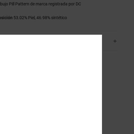
ibujo Pill Pattern de marca registrada por DC
sición
53.02% Piel, 46.98% sintético
os y Devoluciones