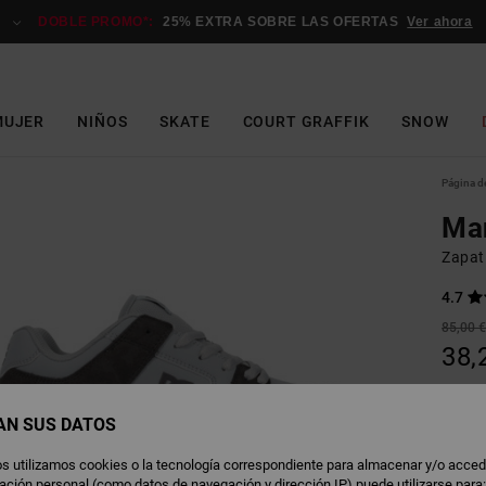
DOBLE PROMO*:
25% EXTRA SOBRE LAS OFERTAS
Ver ahora
MUJER
NIÑOS
SKATE
COURT GRAFFIK
SNOW
Página de
Ma
Zapati
4.7
85,00 
38,
OFERT
DOBLE
AN SUS DATOS
s utilizamos cookies o la tecnología correspondiente para almacenar y/o acced
G
Color
rmación personal (como datos de navegación y dirección IP) puede utilizarse para