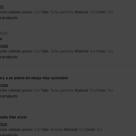
tch
ción calidad-precio
: 5
Talla
: Talla perfecta
Material
: 5
Color
: 5
/5
/5
/5
e producto
 2026
to
ançais
ción calidad-precio
: 5
Talla
: Talla perfecta
Material
: 4
Color
: 5
/5
/5
/5
e producto
e y a un precio de rebaja muy razonable
ançais
ción calidad-precio
: 5
Talla
: Talla perfecta
Material
: 5
Color
: 5
/5
/5
/5
e producto
apta bien al pie
utsch
ción calidad-precio
: 5
Talla
: Grande
Material
: 5
Color
: 5
/5
/5
/5
e producto