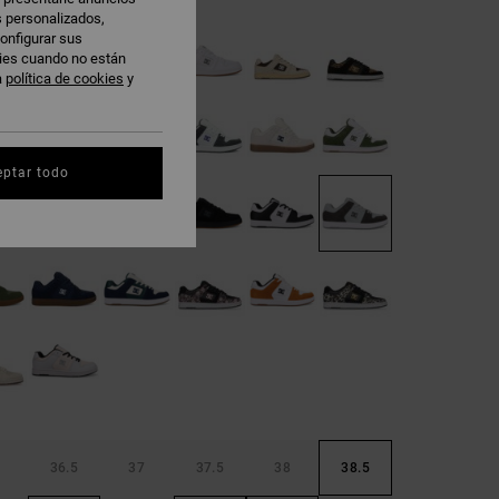
s personalizados,
onfigurar sus
kies cuando no están
a
política de cookies
y
eptar todo
36.5
37
37.5
38
38.5