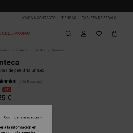
AYUDA & CONTACTO
TIENDAS
TARJETA DE REGALO
DOBLE PROMO
 inicio
Hombre
Zapatos
Sneakers
nteca
llas de piel Gris Unisex
(246 Reseñas)
€
55%
25 €
AS
 PROMO -25% EXTRA
Continuar sin aceptar
er a la información en
rey/grey/white
: presentarle anuncios