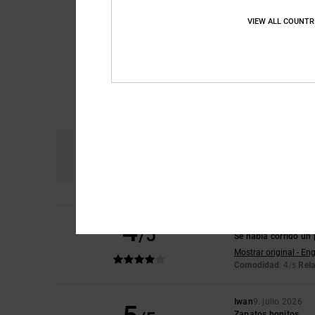
VIEW ALL COUNTR
Comodidad
Re
4.7
4
Laura
10. julio 2026
/5
Se había corrido un 
Mostrar original - Eng
Comodidad
: 4
Rela
/5
Iwan
9. julio 2026
Zapatos bonitos