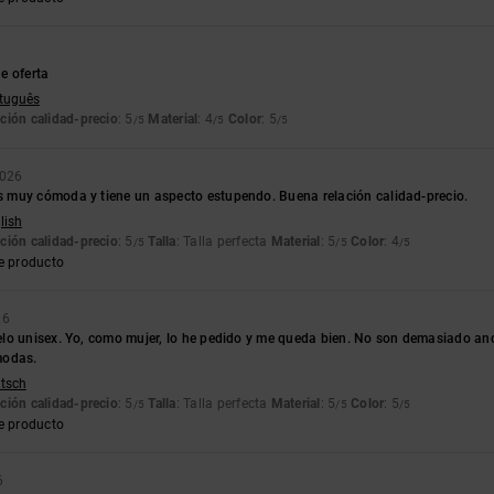
6
e oferta
rtuguês
ción calidad-precio
: 5
Material
: 4
Color
: 5
/5
/5
/5
2026
muy cómoda y tiene un aspecto estupendo. Buena relación calidad-precio.
lish
ción calidad-precio
: 5
Talla
: Talla perfecta
Material
: 5
Color
: 4
/5
/5
/5
e producto
26
o unisex. Yo, como mujer, lo he pedido y me queda bien. No son demasiado ancha
modas.
utsch
ción calidad-precio
: 5
Talla
: Talla perfecta
Material
: 5
Color
: 5
/5
/5
/5
e producto
6