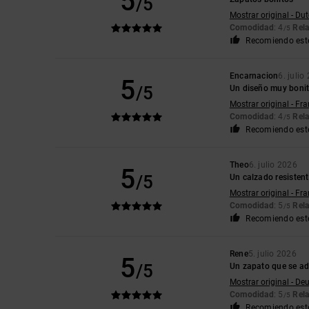
5
/5
Mostrar original - Du
Comodidad
: 4
Rela
/5
Recomiendo est
Encarnacion
6. julio
5
/5
Un diseño muy boni
Mostrar original - Fr
Comodidad
: 4
Rela
/5
Recomiendo est
Theo
6. julio 2026
5
/5
Un calzado resistent
Mostrar original - Fr
Comodidad
: 5
Rela
/5
Recomiendo est
Rene
5. julio 2026
5
/5
Un zapato que se ad
Mostrar original - De
Comodidad
: 5
Rela
/5
Recomiendo est