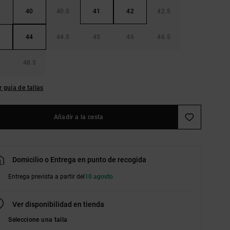
40
40.5
41
42
42.5
44
44.5
45
46
46.5
48.5
r guía de tallas
Añadir a la cesta
Domicilio o Entrega en punto de recogida
Entrega prevista a partir del
10 agosto
Ver disponibilidad en tienda
Seleccione una talla