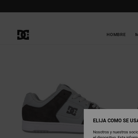
Pasar
a
la
información
del
producto
HOMBRE
ELIJA CÓMO SE US
Nosotros y nuestros socio
el dispositivo. Esta info