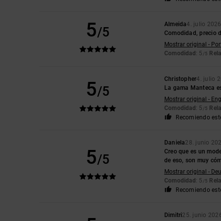
5
Almeida
4. julio 202
/5
Comodidad, precio d
Mostrar original - Po
Comodidad
: 5
Rela
/5
Christopher
4. julio 
5
/5
La gama Manteca es 
Mostrar original - Eng
Comodidad
: 5
Rela
/5
Recomiendo est
Daniela
28. junio 20
5
Creo que es un model
/5
de eso, son muy có
Mostrar original - De
Comodidad
: 5
Rela
/5
Recomiendo est
Dimitri
25. junio 202