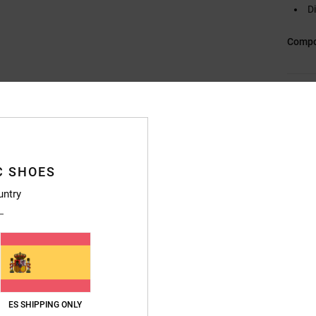
D
Compo
Envi
C SHOES
untry
ES SHIPPING ONLY