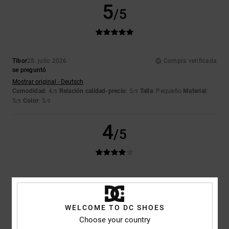
5
/5
Tibor
28. julio 2026
Compra verificada
se preguntó
Mostrar original - Deutsch
Comodidad
: 4
Relación calidad-precio
: 5
Talla
: Pequeño
Material
:
/5
/5
5
Color
: 5
/5
/5
4
/5
Daniel
23. julio 2026
Compra verificada
Estan bien por su precio, pero falta comodidad
Comodidad
: 2
Relación calidad-precio
: 4
Talla
: Talla perfecta
/5
/5
WELCOME TO DC SHOES
Material
: 3
Color
: 5
/5
/5
Choose your country
Recomiendo este producto