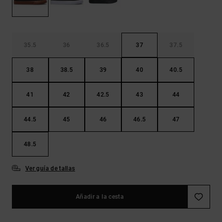
Bolsos &
respuestas a
Mochilas
las
preguntas
más
Carteras
frecuentes y
35.5
36
36.5
37
37.5
accede a
nuestro
38
38.5
39
40
40.5
formulario
de contacto.
41
42
42.5
43
44
Consultar
las FAQ
44.5
45
46
46.5
47
48.5
Ver guía de tallas
Añadir a la cesta