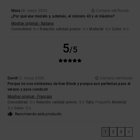
Mara
28. mayo 2026
Compra verificada
¿Por qué ese modelo y, además, el número 43 y el máximo?
Mostrar original - Italiano
Comodidad
: 4
Relación calidad-precio
: 4
Material
: 4
Color
: 4
/5
/5
/5
/5
5
/5
David
12. mayo 2026
Compra verificada
Porque no nos olvidamos de Ken Block y porque son perfectas para el
verano y para conducir
Mostrar original - Français
Comodidad
: 5
Relación calidad-precio
: 5
Talla
: Pequeño
Material
:
/5
/5
5
Color
: 5
/5
/5
Recomiendo este producto
1
2
3
>