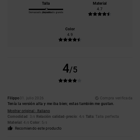
Talla
Material
4.7
Demasiado pequeño
Demasiado grande
Color
4.9
4
/5
Filippo
31. julio 2026
Compra verificada
Tenía la versión alta y me iba bien; estas también me gustan.
Mostrar original - Italiano
Comodidad
: 3
Relación calidad-precio
: 4
Talla
: Talla perfecta
/5
/5
Material
: 4
Color
: 5
/5
/5
Recomiendo este producto