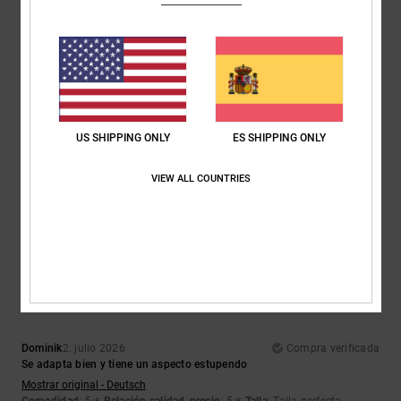
5
/5
Helen
20. julio 2026
Compra verificada
US SHIPPING ONLY
ES SHIPPING ONLY
Un producto estupendo, a un precio estupendo
Mostrar original - English
Comodidad
: 5
Relación calidad-precio
: 5
Talla
: Talla perfecta
/5
/5
VIEW ALL COUNTRIES
Material
: 5
Color
: 5
/5
/5
Recomiendo este producto
5
/5
Dominik
2. julio 2026
Compra verificada
Se adapta bien y tiene un aspecto estupendo
Mostrar original - Deutsch