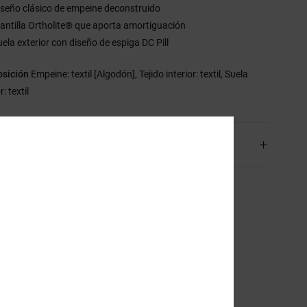
iseño clásico de empeine deconstruido
lantilla Ortholite® que aporta amortiguación
uela exterior con diseño de espiga DC Pill
sición
Empeine: textil [Algodón], Tejido interior: textil, Suela
r: textil
os y Devoluciones