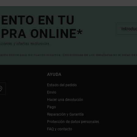
UENTO EN TU
PRA ONLINE*
ciones y ofertas exclusivas.
 valida online para los nuevos inscritos. Condiciones de uso detalladas en el email de
AYUDA
Estado del pedido
Envio
Hacer una devolución
Pago
Reparación y Garantía
Protección de datos personales
FAQ y contacto