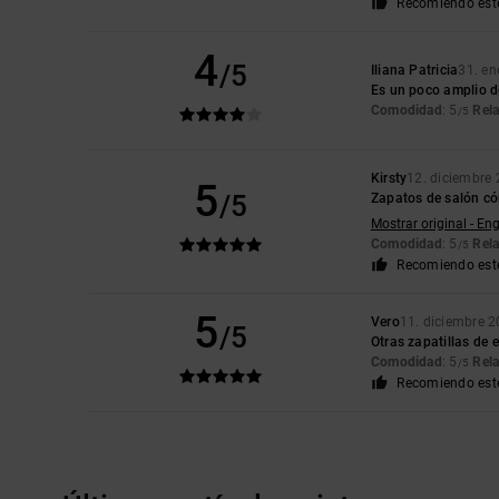
Recomiendo est
4
/5
Iliana Patricia
31. en
Es un poco amplio de
Comodidad
: 5
Rela
/5
Kirsty
12. diciembre
5
/5
Zapatos de salón c
Mostrar original - Eng
Comodidad
: 5
Rela
/5
Recomiendo est
5
Vero
11. diciembre 
/5
Otras zapatillas de
Comodidad
: 5
Rela
/5
Recomiendo est