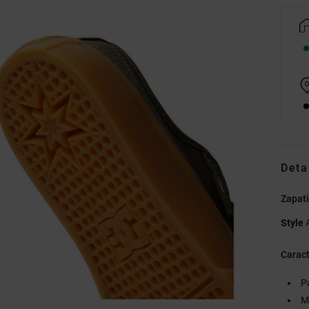
Deta
Zapati
Style
Caract
P
M