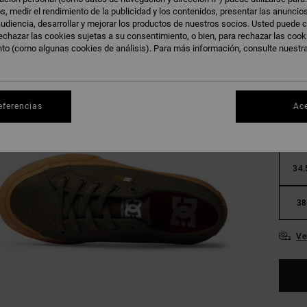
s, medir el rendimiento de la publicidad y los contenidos, presentar las anuncio
udiencia, desarrollar y mejorar los productos de nuestros socios. Usted puede c
echazar las cookies sujetas a su consentimiento, o bien, para rechazar las coo
nto (como algunas cookies de análisis). Para más información, consulte nuestr
27.
eferencias
Ac
31
34.
38
Ve