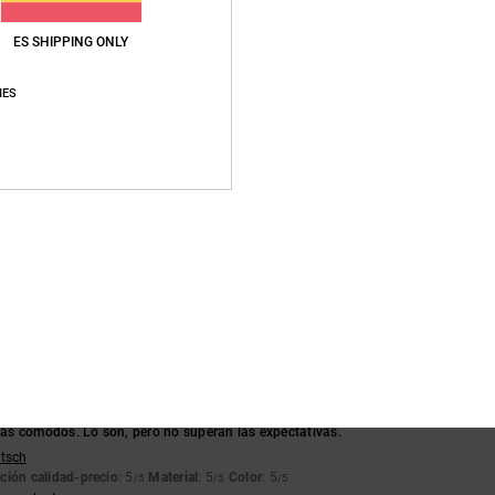
ES SHIPPING ONLY
Puntuación media
IES
4.5
/5
basado en
4 reseñas verificadas
desde diciembre 2025
El 75% de nuestros clientes recomiendan este producto
lación calidad-precio
Talla
Material
5.0
5.0
Demasiado pequeño
Demasiado grande
6
s cómodos. Lo son, pero no superan las expectativas.
utsch
ción calidad-precio
: 5
Material
: 5
Color
: 5
/5
/5
/5