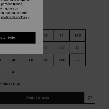
s personalizados,
onfigurar sus
kies cuando no están
a
política de cookies
y
5
28
28.5
29
30
30.5
eptar todo
32
32.5
33
33.5
34
5
35
35.5
36
36.5
37
39
r guía de tallas
Añadir a la cesta