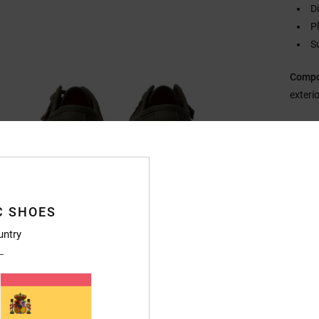
D
P
S
Compo
exterio
Envi
C SHOES
untry