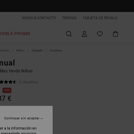
AYUDA & CONTACTO
TIENDAS
TARJETA DE REGALO
DOBLE PROMO
 inicio
Niños
Calzado
Sneakers
nual
illas Verde Niños
(4 Reseñas)
€
63%
87 €
AS
 PROMO -25% EXTRA
Continuar sin aceptar
er a la información en
usty Olive
: presentarle anuncios