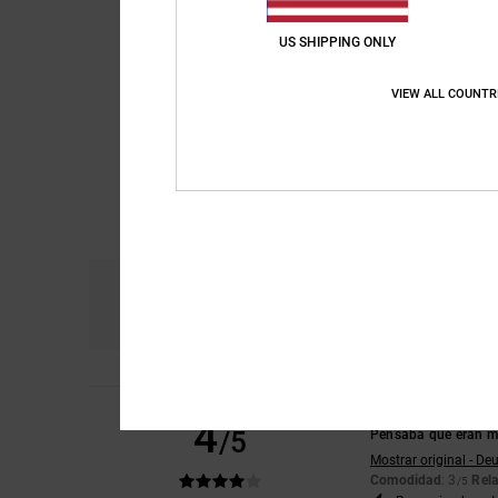
US SHIPPING ONLY
VIEW ALL COUNTR
Comodidad
Re
4.5
Luisana
8. junio 202
4
/5
Pensaba que eran má
Mostrar original - De
Comodidad
: 3
Rela
/5