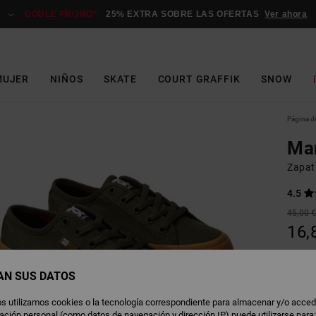
DOBLE PROMO*:
25% EXTRA SOBRE LAS OFERTAS
Ver ahora
MUJER
NIÑOS
SKATE
COURT GRAFFIK
SNOW
Página de
Ma
Zapat
4.5
45,00 
16,
OFERT
DOBLE
AN SUS DATOS
s utilizamos cookies o la tecnología correspondiente para almacenar y/o acced
D
Color
rmación personal (como datos de navegación y dirección IP) puede utilizarse para