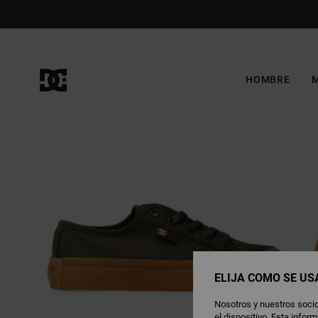
Pasar
a
la
información
del
producto
HOMBRE
ELIJA CÓMO SE US
Nosotros y nuestros socio
el dispositivo. Esta info