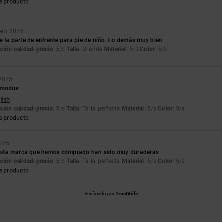
e producto
ero 2026
 la parte de enfrente para pie de niño. Lo demás muy bien
ción calidad-precio
: 5
Talla
: Grande
Material
: 5
Color
: 5
/5
/5
/5
 2025
ómodos
lish
ción calidad-precio
: 5
Talla
: Talla perfecta
Material
: 5
Color
: 5
/5
/5
/5
e producto
2025
 esta marca que hemos comprado han sido muy duraderas
ción calidad-precio
: 5
Talla
: Talla perfecta
Material
: 5
Color
: 5
/5
/5
/5
e producto
Verificado por
TrustVille