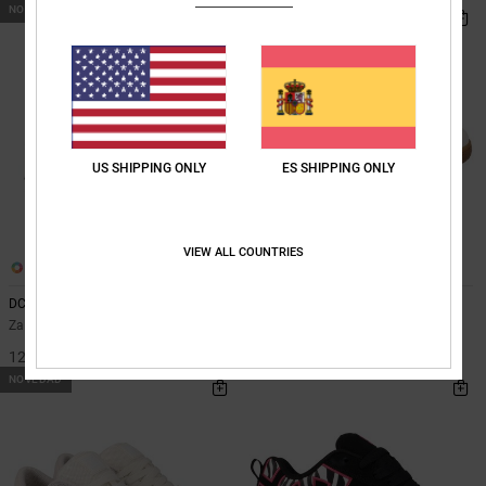
NOVEDAD
NOVEDAD
US SHIPPING ONLY
ES SHIPPING ONLY
VIEW ALL COUNTRIES
2
5
DC Braten
DC Astrix
Zapatillas Negro Mujer
Zapatillas de piel Blanco mujer
120,00 €
90,00 €
NOVEDAD