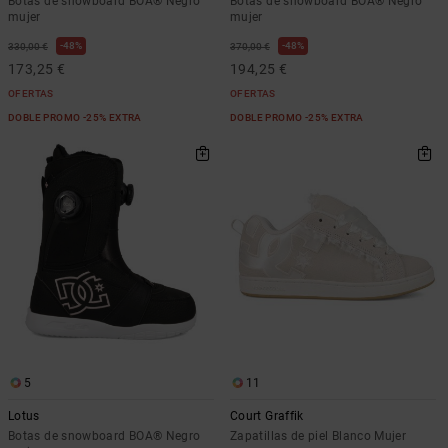
Botas de snowboard BOA® Negro
Botas de snowboard BOA® Negro
mujer
mujer
48%
48%
330,00 €
370,00 €
173,25 €
194,25 €
OFERTAS
OFERTAS
DOBLE PROMO -25% EXTRA
DOBLE PROMO -25% EXTRA
5
11
Lotus
Court Graffik
Botas de snowboard BOA® Negro
Zapatillas de piel Blanco Mujer