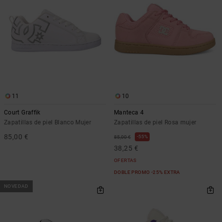
Bolsos &
respuestas a
Mochilas
las
preguntas
más
Carteras
frecuentes y
accede a
nuestro
formulario
de contacto.
11
10
Consultar
las FAQ
Court Graffik
Manteca 4
Zapatillas de piel Blanco Mujer
Zapatillas de piel Rosa mujer
85,00 €
55%
85,00 €
38,25 €
OFERTAS
DOBLE PROMO -25% EXTRA
NOVEDAD