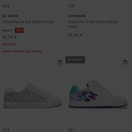
5
6
DC Astrix
Command
Zapatillas de piel Blanco mujer
Zapatillas Vizair bajas Blanco
mujer
55%
90,00 €
95,00 €
40,50 €
OFERTAS
DOBLE PROMO -25% EXTRA
NOVEDAD
2
1