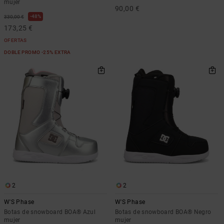
mujer
90,00 €
48%
330,00 €
173,25 €
OFERTAS
DOBLE PROMO -25% EXTRA
2
2
W'S Phase
W'S Phase
Botas de snowboard BOA® Azul
Botas de snowboard BOA® Negro
mujer
mujer