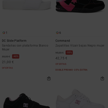
1
6
DC Slide Platform
Command
Sandalias con plataforma Blanco
Zapatillas Vizair bajas Negro mujer
Mujer
55%
95,00 €
40%
35,00 €
42,75 €
21,00 €
OFERTAS
OFERTAS
DOBLE PROMO -25% EXTRA