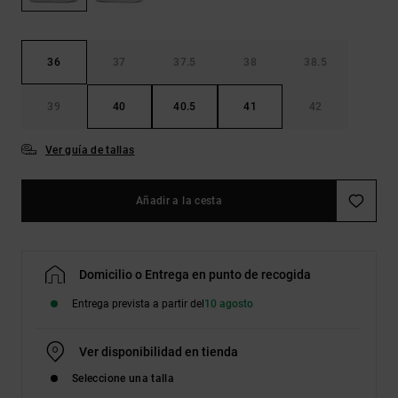
Bolsos &
respuestas a
Mochilas
las
preguntas
más
36
37
37.5
38
38.5
Carteras
frecuentes y
accede a
39
40
40.5
41
42
nuestro
formulario
de contacto.
Ver guía de tallas
Consultar
las FAQ
Añadir a la cesta
Domicilio o Entrega en punto de recogida
Entrega prevista a partir del
10 agosto
Ver disponibilidad en tienda
Seleccione una talla