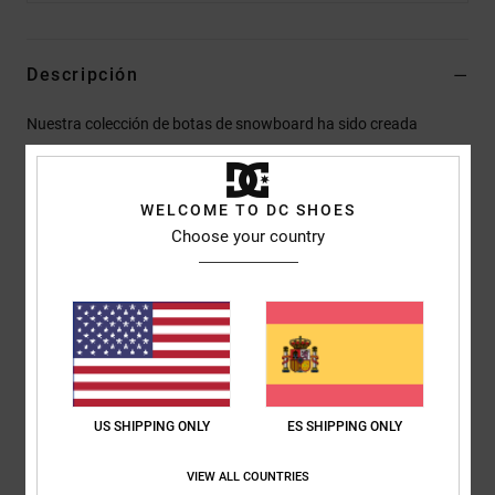
Descripción
Nuestra colección de botas de snowboard ha sido creada
pensando en el rendimiento. Con cierre BOA® Fit System, botín
interior Response Liners I, II, o III, y plantilla Impact-ALG insoles
en todas las piezas de la gama. Todas las botas han sido
WELCOME TO DC SHOES
diseñadas para resultar cómodas nada más estrenarlas, para
Choose your country
que puedas disfrutar de la nieve desde el primer momento, sin
necesidad de sufrir los primeros días. Nuestras botas ofrecen
precisión técnica para cada modalidad, desde los detalles
esenciales de alta gama a los modelos más avanzados con
novedades especializadas.
US SHIPPING ONLY
ES SHIPPING ONLY
Detalles & características
VIEW ALL COUNTRIES