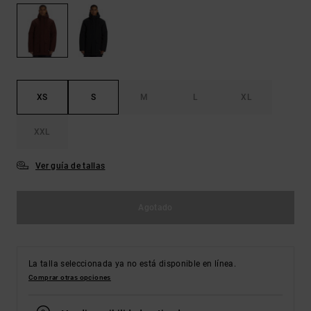
Bolsos &
respuestas a
Mochilas
las
preguntas
más
Carteras
frecuentes y
accede a
nuestro
XS
S
M
L
XL
formulario
de contacto.
XXL
Consultar
las FAQ
Ver guía de tallas
Agotado
La talla seleccionada ya no está disponible en línea.
Comprar otras opciones