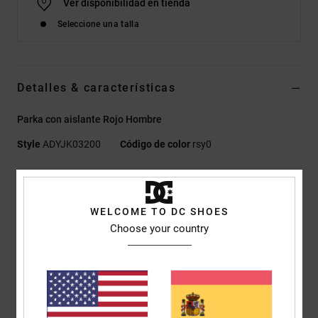
Ver disponibilidad en tienda
Seleccione una talla
Detalles & características
Parka con aislante Rojo Hombre
Style
ADYJK03200
Código de color
rsy0
Características
Colección:
colección Lineguide
WELCOME TO DC SHOES
Tejido:
tafetán de nailon y algodón [173 g/m2]
Choose your country
Impermeabilidad:
Tejido con tratamiento duradero que
repele el agua (DWR) para mantenerte seco y protegido de los
elementos
Corte:
Corte regular
Cuello:
capucha con cuello