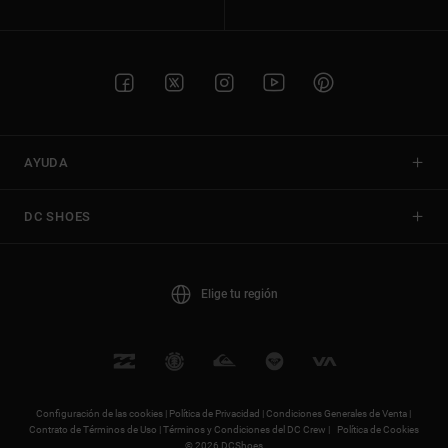
AYUDA
DC SHOES
Elige tu región
Configuración de las cookies |
Política de Privacidad |
Condiciones Generales de Venta |
Contrato de Términos de Uso |
Términos y Condiciones del DC Crew |
Política de Cookies
© 2026 DCShoes