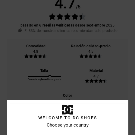
4.7
/5
basado en
6 reseñas verificadas
desde septiembre 2025
El 83% de nuestros clientes recomiendan este producto
Comodidad
Relación calidad-precio
4.8
4.5
Talla
Material
4.7
Demasiado pequeño
Demasiado grande
Color
4.2
WELCOME TO DC SHOES
Choose your country
5
/5