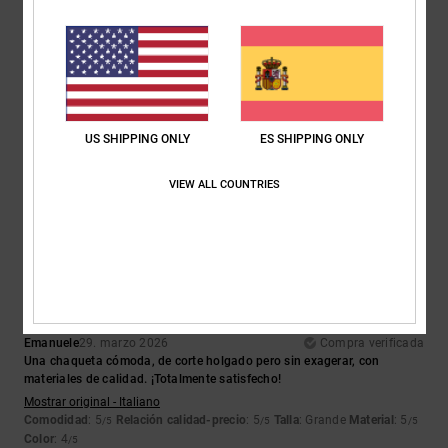
Michal
26. mayo 2026
Compra verificada
Buena chaqueta
Mostrar original - Dutch
US SHIPPING ONLY
ES SHIPPING ONLY
Comodidad
: 5
Relación calidad-precio
: 5
Talla
: Talla perfecta
/5
/5
Material
: 5
Color
: 5
/5
/5
VIEW ALL COUNTRIES
Recomiendo este producto
5
/5
Emanuele
29. marzo 2026
Compra verificada
Una chaqueta cómoda, de corte holgado pero sin exagerar, con
materiales de calidad. ¡Totalmente satisfecho!
Mostrar original - Italiano
Comodidad
: 5
Relación calidad-precio
: 5
Talla
: Grande
Material
: 5
/5
/5
/5
Color
: 4
/5