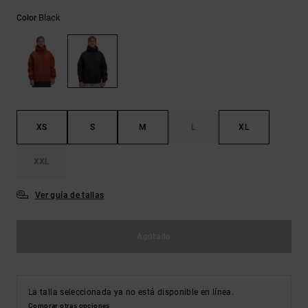
Bolsos &
respuestas a
Mochilas
Black
Color
las
preguntas
más
Carteras
frecuentes y
accede a
nuestro
formulario
de contacto.
XS
S
M
L
XL
Consultar
las FAQ
XXL
Ver guía de tallas
Agotado
La talla seleccionada ya no está disponible en línea.
Comprar otras opciones