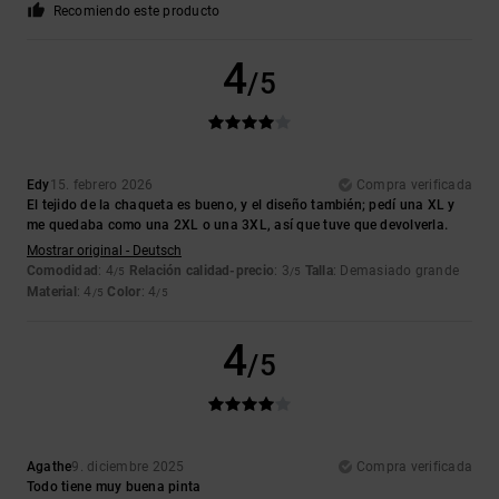
Recomiendo este producto
4
/5
Edy
15. febrero 2026
Compra verificada
El tejido de la chaqueta es bueno, y el diseño también; pedí una XL y
me quedaba como una 2XL o una 3XL, así que tuve que devolverla.
Mostrar original - Deutsch
Comodidad
: 4
Relación calidad-precio
: 3
Talla
: Demasiado grande
/5
/5
Material
: 4
Color
: 4
/5
/5
4
/5
Agathe
9. diciembre 2025
Compra verificada
Todo tiene muy buena pinta