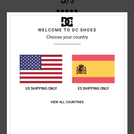
/5
Jonathan
16. mayo 2026
Compra verificada
WELCOME TO DC SHOES
Unas zapatillas estupendas en todos los sentidos
Choose your country
Mostrar original - English
Comodidad
: 5
Relación calidad-precio
: 5
Talla
: Talla perfecta
/5
/5
Material
: 5
Color
: 5
/5
/5
Recomiendo este producto
5
/5
US SHIPPING ONLY
ES SHIPPING ONLY
VIEW ALL COUNTRIES
Marta
14. mayo 2026
Compra verificada
Bonitas
Comodidad
: 5
Relación calidad-precio
: 4
Talla
: Talla perfecta
/5
/5
Material
: 5
Color
: 5
/5
/5
Recomiendo este producto