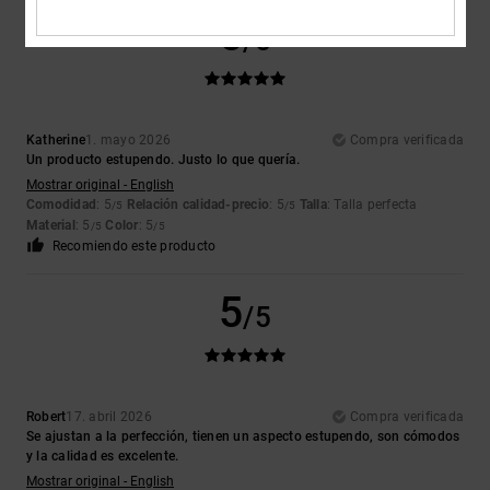
5
/5
Katherine
1. mayo 2026
Compra verificada
Un producto estupendo. Justo lo que quería.
Mostrar original - English
Comodidad
: 5
Relación calidad-precio
: 5
Talla
: Talla perfecta
/5
/5
Material
: 5
Color
: 5
/5
/5
Recomiendo este producto
5
/5
Robert
17. abril 2026
Compra verificada
Se ajustan a la perfección, tienen un aspecto estupendo, son cómodos
y la calidad es excelente.
Mostrar original - English