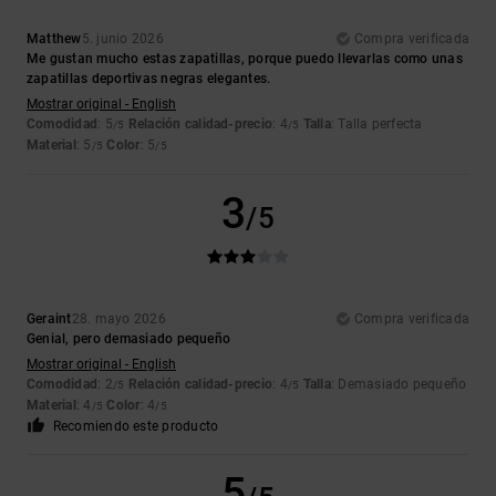
Matthew
5. junio 2026
Compra verificada
Me gustan mucho estas zapatillas, porque puedo llevarlas como unas
zapatillas deportivas negras elegantes.
Mostrar original - English
Comodidad
: 5
Relación calidad-precio
: 4
Talla
: Talla perfecta
/5
/5
Material
: 5
Color
: 5
/5
/5
3
/5
Geraint
28. mayo 2026
Compra verificada
Genial, pero demasiado pequeño
Mostrar original - English
Comodidad
: 2
Relación calidad-precio
: 4
Talla
: Demasiado pequeño
/5
/5
Material
: 4
Color
: 4
/5
/5
Recomiendo este producto
5