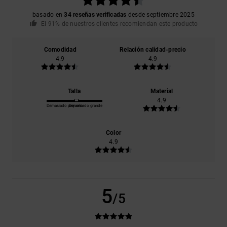
basado en
34 reseñas verificadas
desde septiembre 2025
El 91% de nuestros clientes recomiendan este producto
Comodidad
Relación calidad-precio
4.9
4.9
Talla
Material
4.9
Demasiado pequeño
Demasiado grande
Color
4.9
5
/5