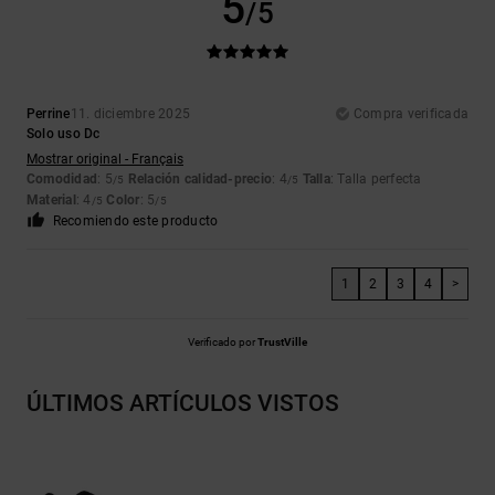
5
/5
Perrine
11. diciembre 2025
Compra verificada
Solo uso Dc
Mostrar original - Français
Comodidad
: 5
Relación calidad-precio
: 4
Talla
: Talla perfecta
/5
/5
Material
: 4
Color
: 5
/5
/5
Recomiendo este producto
1
2
3
4
>
Verificado por
TrustVille
ÚLTIMOS ARTÍCULOS VISTOS