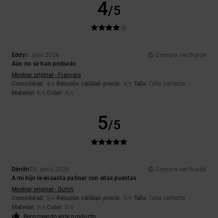
4
/5
Eddy
6. julio 2026
Compra verificada
Aún no se han probado
Mostrar original - Français
Comodidad
: 4
Relación calidad-precio
: 4
Talla
: Talla perfecta
/5
/5
Material
: 4
Color
: 5
/5
/5
5
/5
Dimitri
25. junio 2026
Compra verificada
A mi hijo le encanta patinar con ellas puestas
Mostrar original - Dutch
Comodidad
: 5
Relación calidad-precio
: 5
Talla
: Talla perfecta
/5
/5
Material
: 5
Color
: 5
/5
/5
Recomiendo este producto