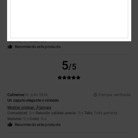
Celine
17. julio 2026
Compra verificada
Muy bonita y cómoda
Mostrar original - Français
Comodidad
: 5
Relación calidad-precio
: 5
Talla
: Demasiado grande
/5
/5
Material
: 5
Color
: 5
/5
/5
Recomiendo este producto
5
/5
Catherine
16. julio 2026
Compra verificada
Un zapato elegante y cómodo
Mostrar original - Français
Comodidad
: 5
Relación calidad-precio
: 5
Talla
: Talla perfecta
/5
/5
Material
: 5
Color
: 5
/5
/5
Recomiendo este producto