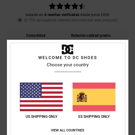
basado en
4 reseñas verificadas
desde junio 2026
El 75% de nuestros clientes recomiendan este producto
Comodidad
Relación calidad-precio
4.8
4.8
WELCOME TO DC SHOES
Talla
Material
Choose your country
4.8
Demasiado pequeño
Demasiado grande
Color
5.0
US SHIPPING ONLY
ES SHIPPING ONLY
5
/5
VIEW ALL COUNTRIES