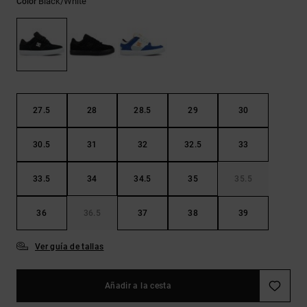
Black/white
Color
Bolsos &
respuestas a
Mochilas
las
preguntas
más
Carteras
frecuentes y
accede a
nuestro
formulario
de contacto.
27.5
28
28.5
29
30
Consultar
30.5
31
32
32.5
33
las FAQ
33.5
34
34.5
35
35.5
36
36.5
37
38
39
Ver guía de tallas
Añadir a la cesta