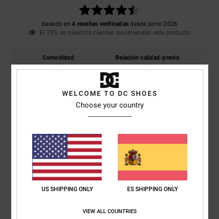
basado en
4 reseñas verificadas
desde junio 2026
El 75% de nuestros clientes recomiendan este producto
Comodidad
Relación calidad-precio
4.8
4.8
WELCOME TO DC SHOES
Talla
Material
Choose your country
4.8
Demasiado pequeño
Demasiado grande
Color
5.0
US SHIPPING ONLY
ES SHIPPING ONLY
5
/5
VIEW ALL COUNTRIES