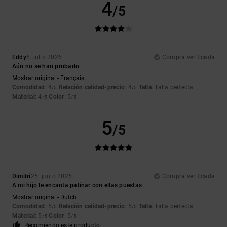
4
/5
Eddy
6. julio 2026
Compra verificada
Aún no se han probado
Mostrar original - Français
Comodidad
: 4
Relación calidad-precio
: 4
Talla
: Talla perfecta
/5
/5
Material
: 4
Color
: 5
/5
/5
5
/5
Dimitri
25. junio 2026
Compra verificada
A mi hijo le encanta patinar con ellas puestas
Mostrar original - Dutch
Comodidad
: 5
Relación calidad-precio
: 5
Talla
: Talla perfecta
/5
/5
Material
: 5
Color
: 5
/5
/5
Recomiendo este producto