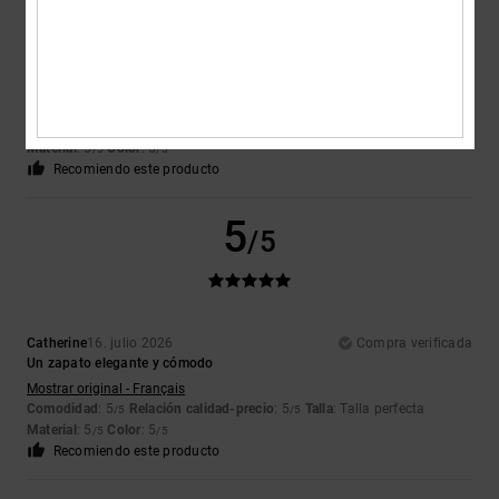
Celine
17. julio 2026
Compra verificada
Muy bonita y cómoda
Mostrar original - Français
Comodidad
: 5
Relación calidad-precio
: 5
Talla
: Demasiado grande
/5
/5
Material
: 5
Color
: 5
/5
/5
Recomiendo este producto
5
/5
Catherine
16. julio 2026
Compra verificada
Un zapato elegante y cómodo
Mostrar original - Français
Comodidad
: 5
Relación calidad-precio
: 5
Talla
: Talla perfecta
/5
/5
Material
: 5
Color
: 5
/5
/5
Recomiendo este producto