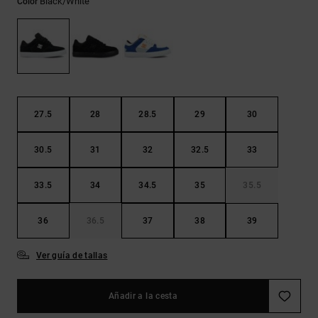
Black/white
Color
Bolsos &
respuestas a
Mochilas
las
preguntas
más
Carteras
frecuentes y
accede a
nuestro
formulario
de contacto.
27.5
28
28.5
29
30
Consultar
30.5
31
32
32.5
33
las FAQ
33.5
34
34.5
35
35.5
36
36.5
37
38
39
Ver guía de tallas
Añadir a la cesta