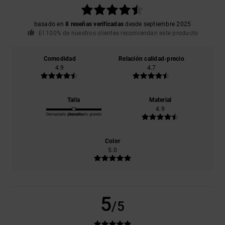
basado en
8 reseñas verificadas
desde septiembre 2025
El 100% de nuestros clientes recomiendan este producto
Comodidad
Relación calidad-precio
4.9
4.7
Talla
Material
4.9
Demasiado pequeño
Demasiado grande
Color
5.0
5
/5