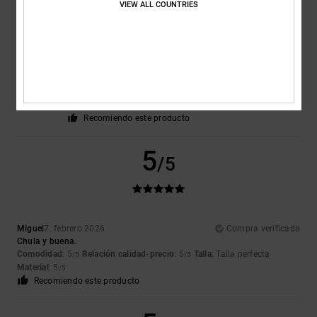
5
VIEW ALL COUNTRIES
/5
Teodoro
11. febrero 2026
Compra verificada
buen producto calidad precio
Comodidad
: 5
Material
: 5
Color
: 5
/5
/5
/5
Recomiendo este producto
5
/5
Miguel
7. febrero 2026
Compra verificada
Chula y buena.
Comodidad
: 5
Relación calidad-precio
: 5
Talla
: Talla perfecta
/5
/5
Material
: 5
/5
Recomiendo este producto