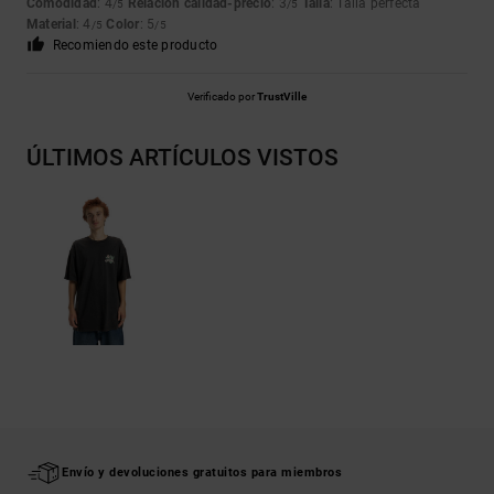
Comodidad
: 4
Relación calidad-precio
: 3
Talla
: Talla perfecta
/5
/5
Material
: 4
Color
: 5
/5
/5
Recomiendo este producto
Verificado por
TrustVille
ÚLTIMOS ARTÍCULOS VISTOS
Envío y devoluciones gratuitos para miembros