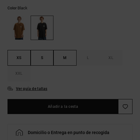
Bolsos &
respuestas a
Mochilas
Black
Color
las
preguntas
más
Carteras
frecuentes y
accede a
nuestro
formulario
de contacto.
XS
S
M
L
XL
Consultar
las FAQ
XXL
Ver guía de tallas
Añadir a la cesta
Domicilio o Entrega en punto de recogida