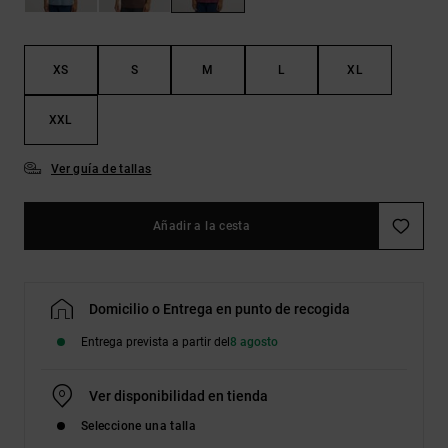
Bolsos &
respuestas a
Mochilas
las
preguntas
más
XS
S
M
L
XL
Carteras
frecuentes y
accede a
XXL
nuestro
formulario
de contacto.
Ver guía de tallas
Consultar
las FAQ
Añadir a la cesta
Domicilio o Entrega en punto de recogida
Entrega prevista a partir del
8 agosto
Ver disponibilidad en tienda
Seleccione una talla