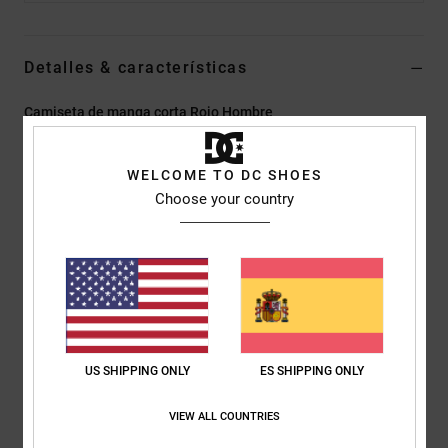
Detalles & características
Camiseta de manga corta Rojo Hombre
Style
EDYKT03557
Código de color
rsn0
WELCOME TO DC SHOES
Características
Choose your country
Tejido:
punto de algodón de gramaje alto, 260 g/m2
Corte:
corte estándar
Cuello redondo
Bolsillo en el lado izquierdo del pecho con parche DC
Composición
[Tejido principal] 100% algodón
US SHIPPING ONLY
ES SHIPPING ONLY
VIEW ALL COUNTRIES
Envios y Devoluciones