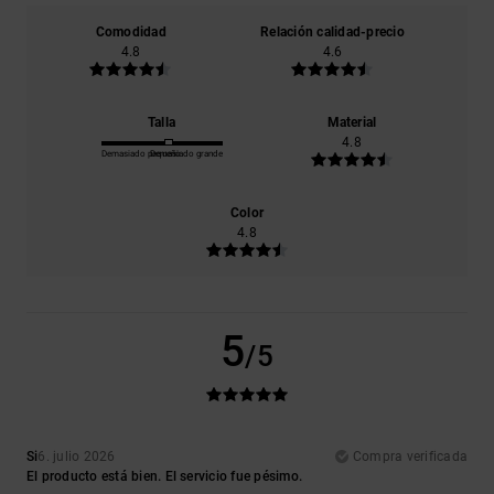
Comodidad
Relación calidad-precio
4.8
4.6
Talla
Material
4.8
Demasiado pequeño
Demasiado grande
Color
4.8
5
/5
Si
6. julio 2026
Compra verificada
El producto está bien. El servicio fue pésimo.