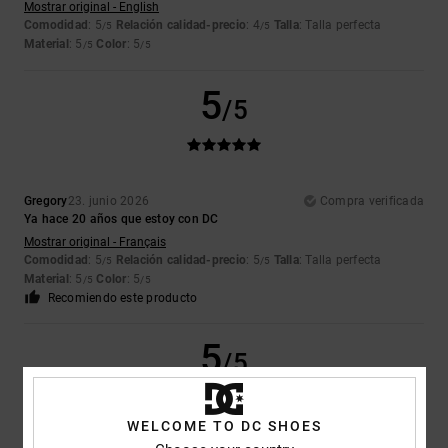
Mostrar original - English
Comodidad
: 5
Relación calidad-precio
: 4
Talla
: Talla perfecta
/5
/5
Material
: 5
Color
: 5
/5
/5
5
/5
Gregory
23. junio 2026
Compra verificada
Ya hace 20 años que estoy con DC
Mostrar original - Français
Comodidad
: 5
Relación calidad-precio
: 5
Talla
: Talla perfecta
/5
/5
Material
: 5
Color
: 5
/5
/5
Recomiendo este producto
5
/5
WELCOME TO DC SHOES