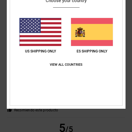
Choose your country
David
3. junio 2026
Compra verificada
Tienen muy buena pinta... A ver qué tal aguantan: son resistentes y
robustos.
Mostrar original - English
Comodidad
: 5
Relación calidad-precio
: 5
Talla
: Talla perfecta
Color
:
/5
/5
5
/5
Recomiendo este producto
4
US SHIPPING ONLY
ES SHIPPING ONLY
/5
VIEW ALL COUNTRIES
Paul
25. mayo 2026
Compra verificada
Cómodo y bien firme.
Mostrar original - Dutch
Comodidad
: 5
Relación calidad-precio
: 4
Talla
: Talla perfecta
/5
/5
Material
: 4
Color
: 5
/5
/5
Recomiendo este producto
5
/5