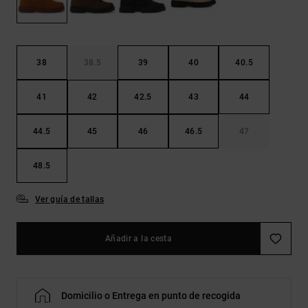
Bolsos &
respuestas a
Mochilas
las
preguntas
más
Carteras
frecuentes y
38
38.5
39
40
40.5
accede a
nuestro
41
42
42.5
43
44
formulario
de contacto.
44.5
45
46
46.5
47
Consultar
las FAQ
48.5
Ver guía de tallas
Añadir a la cesta
Domicilio o Entrega en punto de recogida