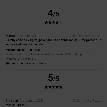
4
/5
Mickael
7. febrero 2026
Compra verificada
Es muy cómoda y ligera, pero para una flexibilidad de 6, me parece que
sigue siendo un poco rígida
Mostrar original - Français
Comodidad
: 5
Relación calidad-precio
: 4
Talla
: Talla perfecta
/5
/5
Material
: 5
Color
: 5
/5
/5
Recomiendo este producto
5
/5
Christian
10. diciembre 2025
Compra verificada
Muy satisfecho