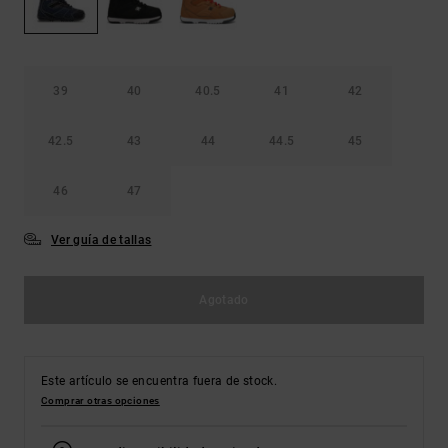
Bolsos &
respuestas a
Mochilas
las
preguntas
más
Carteras
frecuentes y
39
40
40.5
41
42
accede a
nuestro
42.5
43
44
44.5
45
formulario
de contacto.
46
47
Consultar
las FAQ
Ver guía de tallas
Agotado
Este artículo se encuentra fuera de stock.
Comprar otras opciones