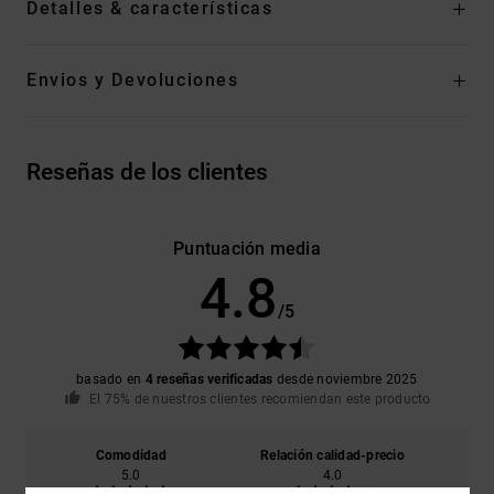
Detalles & características
Envios y Devoluciones
Reseñas de los clientes
Puntuación media
4.8
/5
basado en
4 reseñas verificadas
desde noviembre 2025
El 75% de nuestros clientes recomiendan este producto
Comodidad
Relación calidad-precio
5.0
4.0