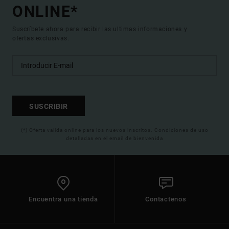
ONLINE*
Suscríbete ahora para recibir las ultimas informaciones y
ofertas exclusivas.
SUSCRIBIR
(*) Oferta valida online para los nuevos inscritos. Condiciones de uso
detalladas en el email de bienvenida
Encuentra una tienda
Contactenos