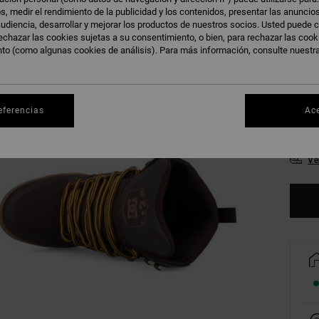
s, medir el rendimiento de la publicidad y los contenidos, presentar las anuncio
udiencia, desarrollar y mejorar los productos de nuestros socios. Usted puede c
echazar las cookies sujetas a su consentimiento, o bien, para rechazar las coo
nto (como algunas cookies de análisis). Para más información, consulte nuestr
38
42
eferencias
Ac
46
Ve