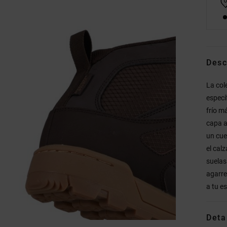
Desc
La col
especí
frío m
capa ai
un cue
el cal
suelas
agarre
a tu es
Deta