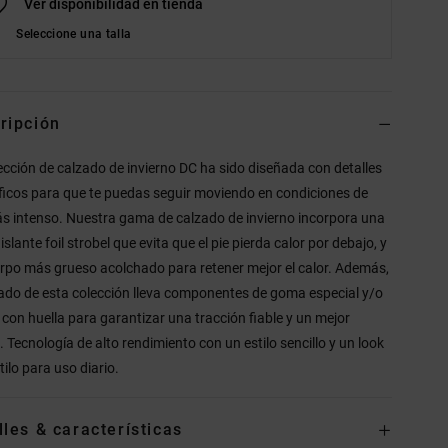
Ver disponibilidad en tienda
Seleccione una talla
ripción
ección de calzado de invierno DC ha sido diseñada con detalles
ficos para que te puedas seguir moviendo en condiciones de
ás intenso. Nuestra gama de calzado de invierno incorpora una
slante foil strobel que evita que el pie pierda calor por debajo, y
rpo más grueso acolchado para retener mejor el calor. Además,
zado de esta colección lleva componentes de goma especial y/o
 con huella para garantizar una tracción fiable y un mejor
. Tecnología de alto rendimiento con un estilo sencillo y un look
tilo para uso diario.
lles & características