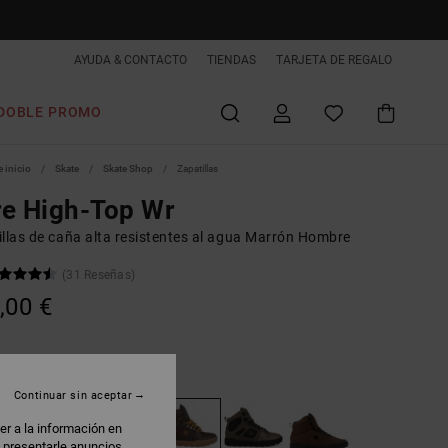
AYUDA & CONTACTO
TIENDAS
TARJETA DE REGALO
DOBLE PROMO
 inicio
Skate
Skate Shop
Zapatillas
e High-Top Wr
illas de caña alta resistentes al agua Marrón Hombre
(31 Reseñas)
,00 €
rown/gum
Continuar sin aceptar
er a la información en
: presentarle anuncios