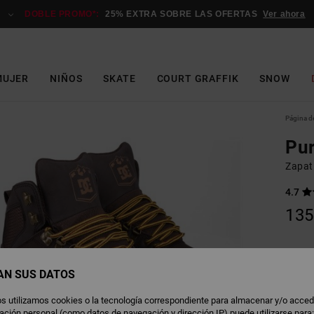
DOBLE PROMO*:
25% EXTRA SOBRE LAS OFERTAS
Ver ahora
MUJER
NIÑOS
SKATE
COURT GRAFFIK
SNOW
Página de
Pur
Zapat
4.7
135
B
Color
AN SUS DATOS
s utilizamos cookies o la tecnología correspondiente para almacenar y/o acced
rmación personal (como datos de navegación y dirección IP) puede utilizarse para