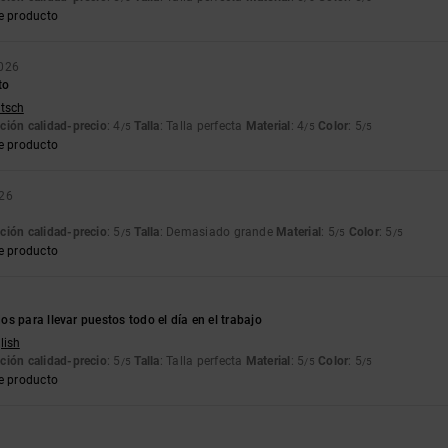
e producto
2026
to
utsch
ción calidad-precio
: 4
Talla
: Talla perfecta
Material
: 4
Color
: 5
/5
/5
/5
e producto
026
ción calidad-precio
: 5
Talla
: Demasiado grande
Material
: 5
Color
: 5
/5
/5
/5
e producto
s para llevar puestos todo el día en el trabajo
lish
ción calidad-precio
: 5
Talla
: Talla perfecta
Material
: 5
Color
: 5
/5
/5
/5
e producto