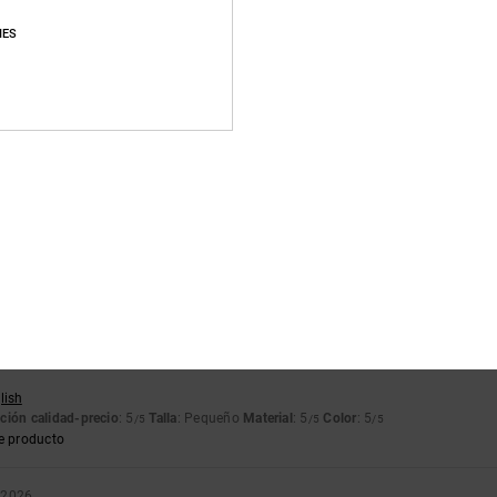
Puntuación media
IES
4.7
/5
basado en
31 reseñas verificadas
desde octubre 2025
El 94% de nuestros clientes recomiendan este producto
lación calidad-precio
Talla
Material
4.5
4.7
Demasiado pequeño
Demasiado grande
26
lish
ción calidad-precio
: 5
Talla
: Pequeño
Material
: 5
Color
: 5
/5
/5
/5
e producto
o 2026