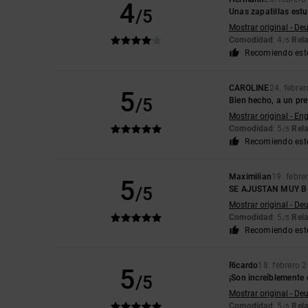
4
/5
Unas zapatillas estu
Mostrar original - De
Comodidad
: 4
Rela
/5
Recomiendo est
CAROLINE
24. febre
5
/5
Bien hecho, a un pr
Mostrar original - Eng
Comodidad
: 5
Rela
/5
Recomiendo est
Maximilian
19. febre
5
/5
SE AJUSTAN MUY B
Mostrar original - De
Comodidad
: 5
Rela
/5
Recomiendo est
Ricardo
18. febrero 
5
/5
¡Son increíblemente 
Mostrar original - De
Comodidad
: 5
Rela
/5