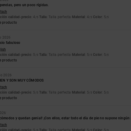
pendas, pero un poco rígidas.
utsch
ción calidad-precio
: 4
Talla
: Talla perfecta
Material
: 4
Color
: 5
/5
/5
/5
e producto
ro 2026
ecio fabuloso
lish
ción calidad-precio
: 5
Talla
: Talla perfecta
Material
: 5
Color
: 5
/5
/5
/5
e producto
ro 2026
IEN Y SON MUY CÓMODOS
utsch
ción calidad-precio
: 5
Talla
: Talla perfecta
Material
: 5
Color
: 5
/5
/5
/5
e producto
2026
cómodos y quedan genial! ¡Con ellos, estar todo el día de pie no supone ningún
utsch
ción calidad-precio
: 5
Talla
: Talla perfecta
Material
: 5
Color
: 5
/5
/5
/5