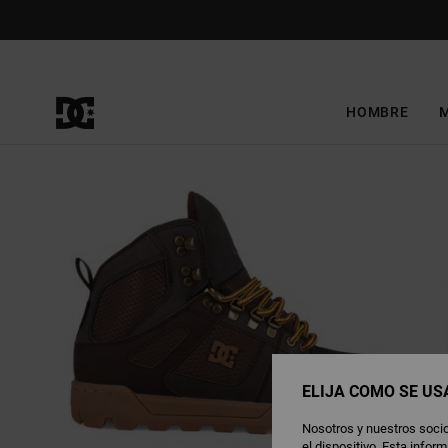
Pasar
a
la
información
del
producto
HOMBRE
ELIJA CÓMO SE US
Nosotros y nuestros socio
el dispositivo. Esta info