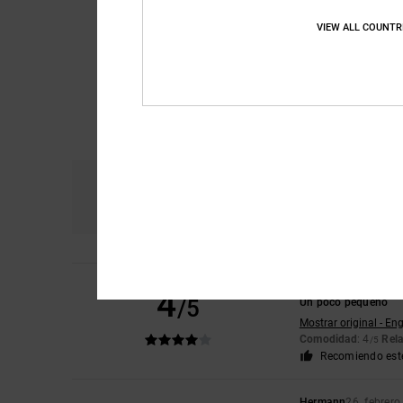
VIEW ALL COUNTR
Comodidad
Re
4.6
Tobias
15. marzo 20
4
/5
Un poco pequeño
Mostrar original - Eng
Comodidad
: 4
Rela
/5
Recomiendo est
Hermann
26. febrer