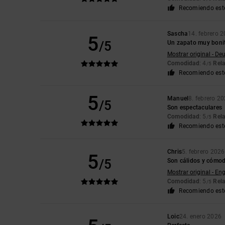
Recomiendo est
Sascha
14. febrero 
5
/5
Un zapato muy boni
Mostrar original - De
Comodidad
: 4
Rela
/5
Recomiendo est
5
Manuel
8. febrero 2
/5
Son espectaculares
Comodidad
: 5
Rela
/5
Recomiendo est
Chris
5. febrero 2026
5
/5
Son cálidos y cómodo
Mostrar original - Eng
Comodidad
: 5
Rela
/5
Recomiendo est
Loic
24. enero 2026