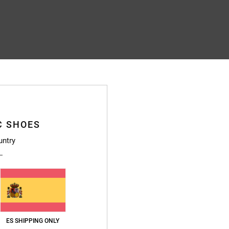
C SHOES
untry
ES SHIPPING ONLY