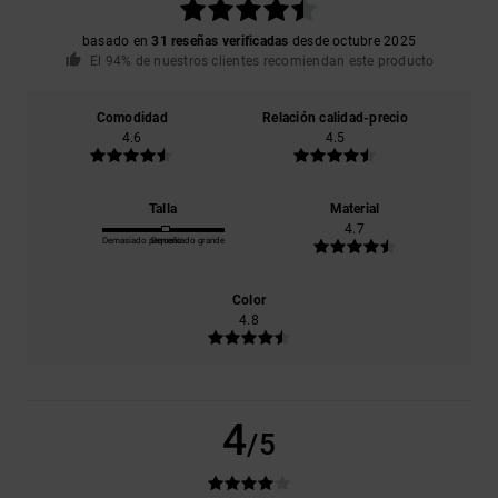
basado en
31 reseñas verificadas
desde octubre 2025
El 94% de nuestros clientes recomiendan este producto
Comodidad
Relación calidad-precio
4.6
4.5
Talla
Material
4.7
Demasiado pequeño
Demasiado grande
Color
4.8
4
/5