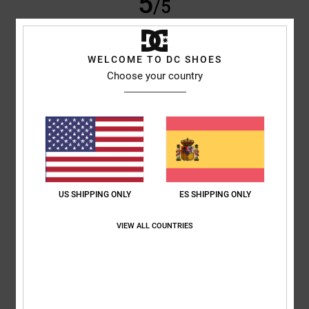
5
/5
WELCOME TO DC SHOES
CAROLINE
24. febrero 2026
Compra verificada
Choose your country
Bien hecho, a un precio fabuloso
Mostrar original - English
Comodidad
: 5
Relación calidad-precio
: 5
Talla
: Talla perfecta
/5
/5
Material
: 5
Color
: 5
/5
/5
Recomiendo este producto
5
/5
US SHIPPING ONLY
ES SHIPPING ONLY
VIEW ALL COUNTRIES
Maximilian
19. febrero 2026
Compra verificada
SE AJUSTAN MUY BIEN Y SON MUY CÓMODOS
Mostrar original - Deutsch
Comodidad
: 5
Relación calidad-precio
: 5
Talla
: Talla perfecta
/5
/5
Material
: 5
Color
: 5
/5
/5