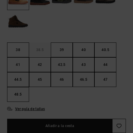
Bolsos &
respuestas a
Mochilas
las
preguntas
más
Carteras
frecuentes y
accede a
nuestro
formulario
de contacto.
38
38.5
39
40
40.5
Consultar
las FAQ
41
42
42.5
43
44
44.5
45
46
46.5
47
48.5
Ver guía de tallas
Añadir a la cesta