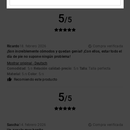
Recomiendo este producto
5
/5
Ricardo
18. febrero 2026
Compra verificada
¡Son increíblemente cómodos y quedan genial! ¡Con ellos, estar todo el
día de pie no supone ningún problema!
Mostrar original - Deutsch
Comodidad
: 5
Relación calidad-precio
: 5
Talla
: Talla perfecta
/5
/5
Material
: 5
Color
: 5
/5
/5
Recomiendo este producto
5
/5
Sascha
14. febrero 2026
Compra verificada