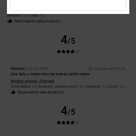
Mostrar original - English
Comodidad
: 5
Relación calidad-precio
: 5
Talla
: Talla perfecta
/5
/5
Material
: 5
Color
: 5
/5
/5
Recomiendo este producto
4
/5
Samuel
28. junio 2026
Compra verificada
Una talla y media más me habría venido mejor.
Mostrar original - Français
Comodidad
: 4
Relación calidad-precio
: 4
Material
: 5
Color
: 5
/5
/5
/5
/5
Recomiendo este producto
4
/5