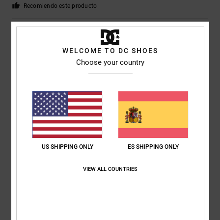
Recomiendo este producto
4
/5
WELCOME TO DC SHOES
Choose your country
Yu-Li
2. julio 2026
Compra verificada
El plástico de la parte exterior del zapato se hunde y provoca molestias
al caminar.
Mostrar original - English
Comodidad
: 2
Relación calidad-precio
: 2
Talla
: Talla perfecta
/5
/5
Material
: 3
Color
: 5
/5
/5
US SHIPPING ONLY
ES SHIPPING ONLY
5
/5
VIEW ALL COUNTRIES
Keith
30. junio 2026
Compra verificada
Un producto fantástico