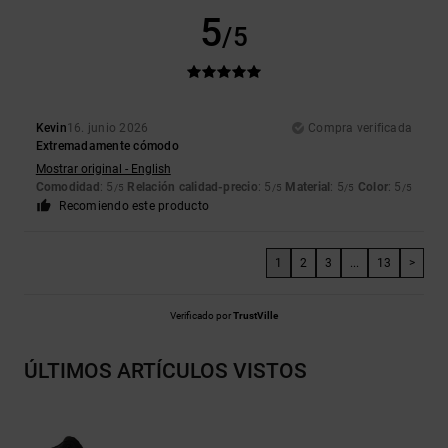
5
/5
Kevin
16. junio 2026
Compra verificada
Extremadamente cómodo
Mostrar original - English
Comodidad
: 5
Relación calidad-precio
: 5
Material
: 5
Color
: 5
/5
/5
/5
/5
Recomiendo este producto
1
2
3
...
13
>
Verificado por
TrustVille
ÚLTIMOS ARTÍCULOS VISTOS