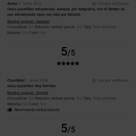
Anika
25. junio 2026
Compra verificada
Unas zapatillas estupendas, aunque, por desgracia, con el tiempo se
van estrechando cada vez más por delante.
Mostrar original - Deutsch
Comodidad
: 3
Relación calidad-precio
: 3
Talla
: Talla perfecta
/5
/5
Material
: 3
Color
: 5
/5
/5
5
/5
Chantelle
21. junio 2026
Compra verificada
unas zapatillas muy bonitas
Mostrar original - English
Comodidad
: 5
Relación calidad-precio
: 5
Talla
: Talla perfecta
/5
/5
Material
: 5
Color
: 5
/5
/5
Recomiendo este producto
5
/5