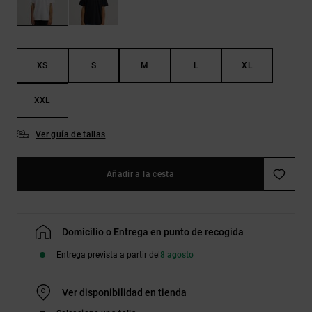
Bolsos &
respuestas a
Mochilas
las
preguntas
más
Carteras
frecuentes y
XS
S
M
L
XL
accede a
nuestro
formulario
XXL
de contacto.
Ver guía de tallas
Consultar
las FAQ
Añadir a la cesta
Domicilio o Entrega en punto de recogida
Entrega prevista a partir del
8 agosto
Ver disponibilidad en tienda