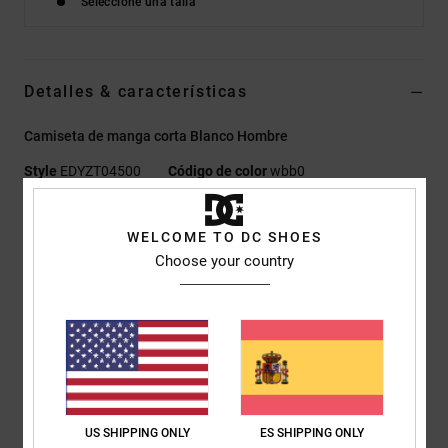
Seleccione una talla
Detalles & características
Camiseta de manga corta Blanco Hombre
Style
EDYZT04500
Código de color
wbb0
Características
WELCOME TO DC SHOES
Tejido:
punto jersey 75% algodón, 25% algodón reciclado
Choose your country
[200 g/m2]
Corte:
corte estándar
Cuello redondo
Estampados digitales en pecho izquierdo y espalda
Etiqueta serigrafiada en el centro de la nuca
Etiqueta vertical de clip en el bajo
US SHIPPING ONLY
ES SHIPPING ONLY