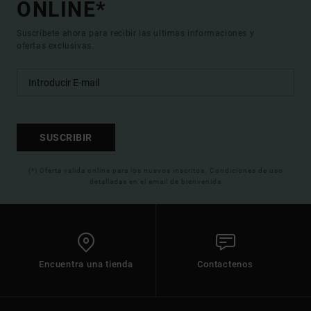
ONLINE*
Suscríbete ahora para recibir las ultimas informaciones y
ofertas exclusivas.
SUSCRIBIR
(*) Oferta valida online para los nuevos inscritos. Condiciones de uso
detalladas en el email de bienvenida
Encuentra una tienda
Contactenos