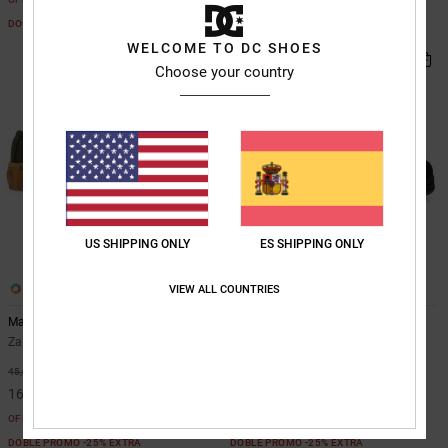
DOBLE PROMO -25% EXTRA
DOBLE PROMO -25% EXTRA
WELCOME TO DC SHOES
Choose your country
US SHIPPING ONLY
ES SHIPPING ONLY
1
6
VIEW ALL COUNTRIES
Manual
Stag
Zapatillas Verde Niños
Zapatillas Blanco niños
63%
55%
45,00 €
55,00 €
16,87 €
24,75 €
OFERTAS
OFERTAS
DOBLE PROMO -25% EXTRA
DOBLE PROMO -25% EXTRA