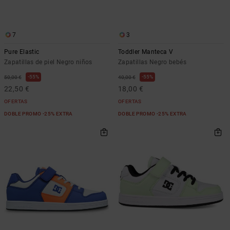
Bolsos &
respuestas a
Mochilas
las
preguntas
7
3
más
Carteras
frecuentes y
Pure Elastic
Toddler Manteca V
accede a
Zapatillas de piel Negro niños
Zapatillas Negro bebés
nuestro
formulario
55%
55%
50,00 €
40,00 €
de contacto.
22,50 €
18,00 €
Consultar
OFERTAS
OFERTAS
las FAQ
DOBLE PROMO -25% EXTRA
DOBLE PROMO -25% EXTRA