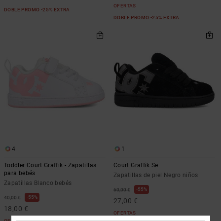
OFERTAS
DOBLE PROMO -25% EXTRA
DOBLE PROMO -25% EXTRA
4
1
Toddler Court Graffik - Zapatillas
Court Graffik Se
para bebés
Zapatillas de piel Negro niños
Zapatillas Blanco bebés
55%
60,00 €
55%
40,00 €
27,00 €
18,00 €
OFERTAS
OFERTAS