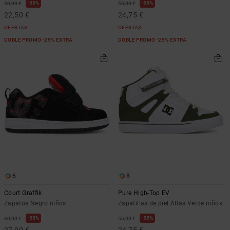
55%
55%
50,00 €
55,00 €
22,50 €
24,75 €
OFERTAS
OFERTAS
DOBLE PROMO -25% EXTRA
DOBLE PROMO -25% EXTRA
6
8
Court Graffik
Pure High-Top EV
Zapatos Negro niños
Zapatillas de piel Altas Verde niños
55%
55%
60,00 €
55,00 €