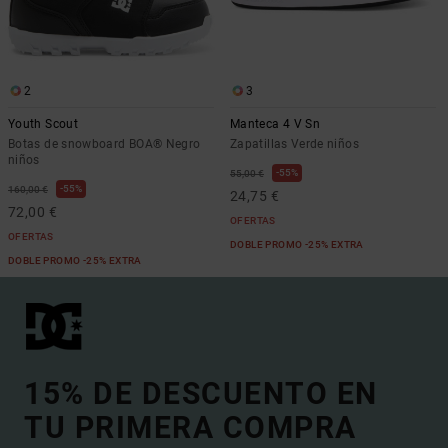
2
3
Youth Scout
Manteca 4 V Sn
Botas de snowboard BOA® Negro
Zapatillas Verde niños
niños
55%
55,00 €
55%
160,00 €
24,75 €
72,00 €
OFERTAS
OFERTAS
DOBLE PROMO -25% EXTRA
DOBLE PROMO -25% EXTRA
15% DE DESCUENTO EN
TU PRIMERA COMPRA