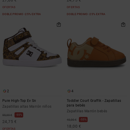
27,00 €
24,75 €
OFERTAS
OFERTAS
DOBLE PROMO -25% EXTRA
DOBLE PROMO -25% EXTRA
2
4
Pure High-Top Ev Sn
Toddler Court Graffik - Zapatillas
para bebés
Zapatillas altas Marrón niños
Zapatillas Marrón bebés
55%
55,00 €
55%
40,00 €
24,75 €
18,00 €
OFERTAS