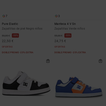
Bolsos &
respuestas a
Mochilas
las
preguntas
7
3
más
Carteras
frecuentes y
Pure Elastic
Manteca 4 V Sn
accede a
Zapatillas de piel Negro niños
Zapatillas Verde niños
nuestro
formulario
55%
55%
50,00 €
55,00 €
de contacto.
22,50 €
24,75 €
Consultar
OFERTAS
OFERTAS
las FAQ
DOBLE PROMO -25% EXTRA
DOBLE PROMO -25% EXTRA