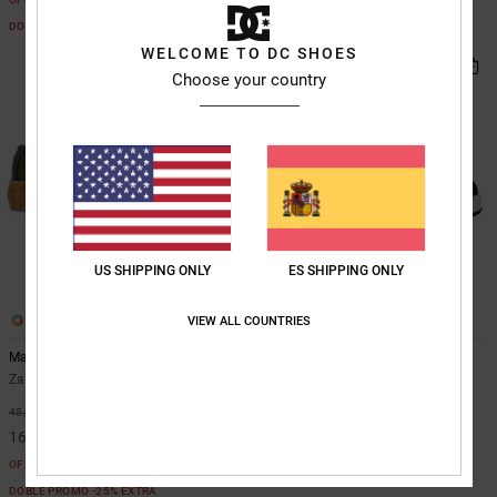
DOBLE PROMO -25% EXTRA
DOBLE PROMO -25% EXTRA
WELCOME TO DC SHOES
Choose your country
US SHIPPING ONLY
ES SHIPPING ONLY
1
3
VIEW ALL COUNTRIES
Manual
Manteca 4 Hi
Zapatillas Verde Niños
Zapatillas altas de piel Blanco
niños
63%
45,00 €
55%
60,00 €
16,87 €
27,00 €
OFERTAS
OFERTAS
DOBLE PROMO -25% EXTRA