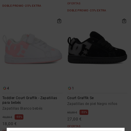
OFERTAS
DOBLE PROMO -25% EXTRA
DOBLE PROMO -25% EXTRA
4
1
Toddler Court Graffik - Zapatillas
Court Graffik Se
para bebés
Zapatillas de piel Negro niños
Zapatillas Blanco bebés
55%
60,00 €
55%
40,00 €
27,00 €
18,00 €
OFERTAS
OFERTAS