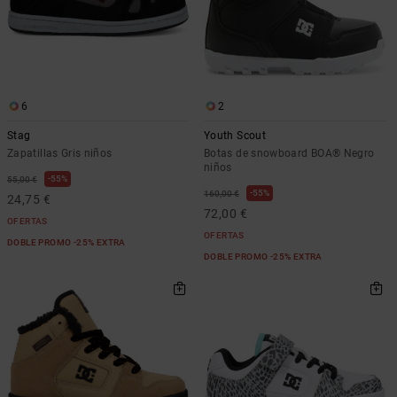
6
2
Stag
Youth Scout
Zapatillas Gris niños
Botas de snowboard BOA® Negro
niños
55%
55,00 €
55%
160,00 €
24,75 €
72,00 €
OFERTAS
OFERTAS
DOBLE PROMO -25% EXTRA
DOBLE PROMO -25% EXTRA