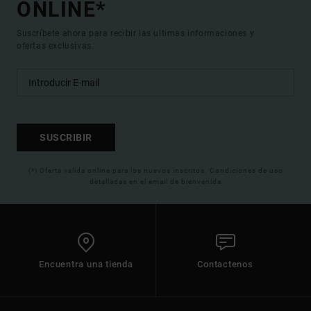
ONLINE*
Suscríbete ahora para recibir las ultimas informaciones y
ofertas exclusivas.
SUSCRIBIR
(*) Oferta valida online para los nuevos inscritos. Condiciones de uso
detalladas en el email de bienvenida
Encuentra una tienda
Contactenos