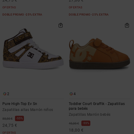
24,75 €
27,00 €
OFERTAS
OFERTAS
DOBLE PROMO -25% EXTRA
DOBLE PROMO -25% EXTRA
2
4
Pure High-Top Ev Sn
Toddler Court Graffik - Zapatillas
para bebés
Zapatillas altas Marrón niños
Zapatillas Marrón bebés
55%
55,00 €
55%
40,00 €
24,75 €
18,00 €
OFERTAS