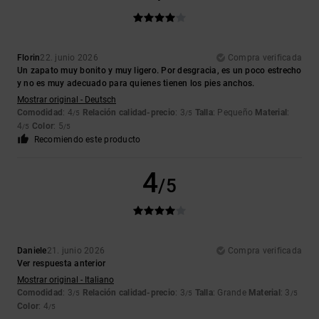
Florin
22. junio 2026
Compra verificada
Un zapato muy bonito y muy ligero. Por desgracia, es un poco estrecho
y no es muy adecuado para quienes tienen los pies anchos.
Mostrar original - Deutsch
Comodidad
: 4
Relación calidad-precio
: 3
Talla
: Pequeño
Material
:
/5
/5
4
Color
: 5
/5
/5
Recomiendo este producto
4
/5
Daniele
21. junio 2026
Compra verificada
Ver respuesta anterior
Mostrar original - Italiano
Comodidad
: 3
Relación calidad-precio
: 3
Talla
: Grande
Material
: 3
/5
/5
/5
Color
: 4
/5