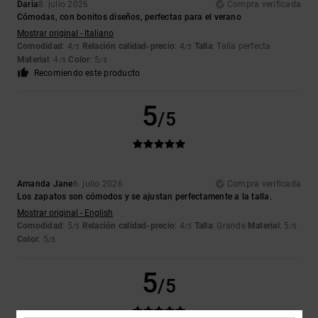
Daria
8. julio 2026
Compra verificada
Cómodas, con bonitos diseños, perfectas para el verano
Mostrar original - Italiano
Comodidad
: 4
Relación calidad-precio
: 4
Talla
: Talla perfecta
/5
/5
Material
: 4
Color
: 5
/5
/5
Recomiendo este producto
5
/5
Amanda Jane
6. julio 2026
Compra verificada
Los zapatos son cómodos y se ajustan perfectamente a la talla.
Mostrar original - English
Comodidad
: 5
Relación calidad-precio
: 4
Talla
: Grande
Material
: 5
/5
/5
/5
Color
: 5
/5
5
/5