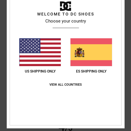
Flavia
1. julio 2026
Compra verificada
WELCOME TO DC SHOES
Cómodas y bonitas
Choose your country
Mostrar original - Italiano
Comodidad
: 5
Relación calidad-precio
: 5
Talla
: Talla perfecta
/5
/5
Material
: 5
Color
: 5
/5
/5
Recomiendo este producto
5
/5
US SHIPPING ONLY
ES SHIPPING ONLY
VIEW ALL COUNTRIES
Julio
26. junio 2026
Compra verificada
Por que son la perfección hecha zapatillas
Comodidad
: 5
Relación calidad-precio
: 5
Talla
: Talla perfecta
/5
/5
Material
: 5
Color
: 5
/5
/5
Recomiendo este producto
4
/5