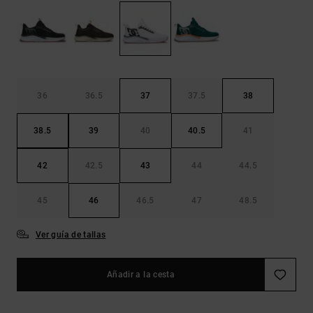
Bolsos &
respuestas a
Mochilas
las
preguntas
más
Carteras
frecuentes y
accede a
nuestro
36
36.5
37
37.5
38
formulario
de contacto.
38.5
39
40
40.5
41
Consultar
las FAQ
42
42.5
43
44
44.5
45
46
46.5
47
48.5
Ver guía de tallas
Añadir a la cesta