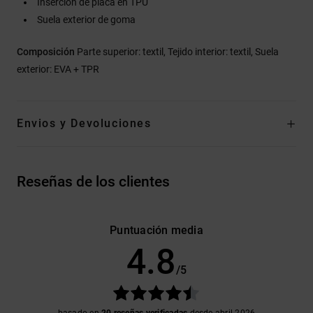
Inserción de placa en TPU
Suela exterior de goma
Composición
Parte superior: textil, Tejido interior: textil, Suela
exterior: EVA + TPR
Envios y Devoluciones
Reseñas de los clientes
Puntuación media
4.8
/5
basado en
20 reseñas verificadas
desde abril 2026