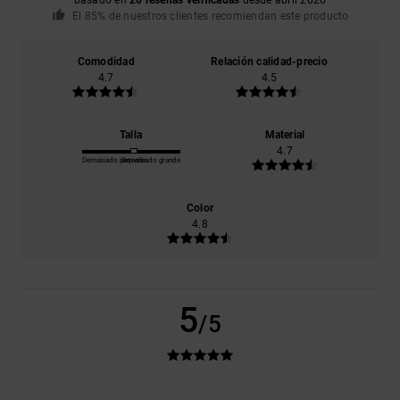
El 85% de nuestros clientes recomiendan este producto
Comodidad
Relación calidad-precio
4.7
4.5
Talla
Material
4.7
Demasiado pequeño
Demasiado grande
Color
4.8
5
/5