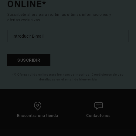
ONLINE*
Suscríbete ahora para recibir las ultimas informaciones y
ofertas exclusivas.
SUSCRIBIR
(*) Oferta valida online para los nuevos inscritos. Condiciones de uso
detalladas en el email de bienvenida
Encuentra una tienda
Contactenos