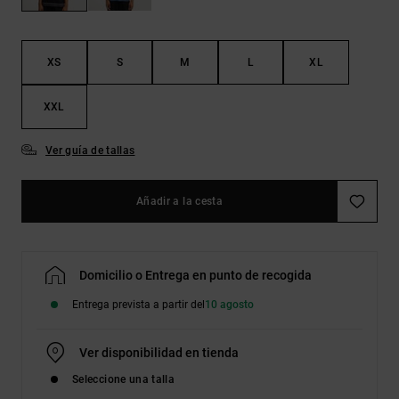
Bolsos &
respuestas a
Mochilas
las
preguntas
más
XS
S
M
L
XL
Carteras
frecuentes y
accede a
XXL
nuestro
formulario
de contacto.
Ver guía de tallas
Consultar
las FAQ
Añadir a la cesta
Domicilio o Entrega en punto de recogida
Entrega prevista a partir del
10 agosto
Ver disponibilidad en tienda
Seleccione una talla