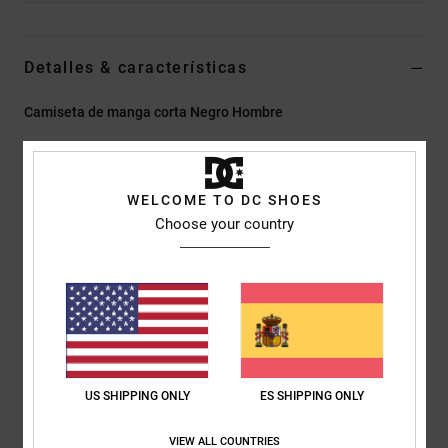
Detalles & características
Camiseta de manga corta Negro Hombre
Style
EDYKT03561
Código de color
kvj0
Características
WELCOME TO DC SHOES
Choose your country
Tejido:
punto de algodón [200 g/m2]
Corte:
corte estándar
Cuello redondo
Rayas teñidas en hilo
Bordado en el lado izquierdo del pecho
Detalles de la marca DC
US SHIPPING ONLY
ES SHIPPING ONLY
Composición
[Tejido principal] 100% algodón
VIEW ALL COUNTRIES