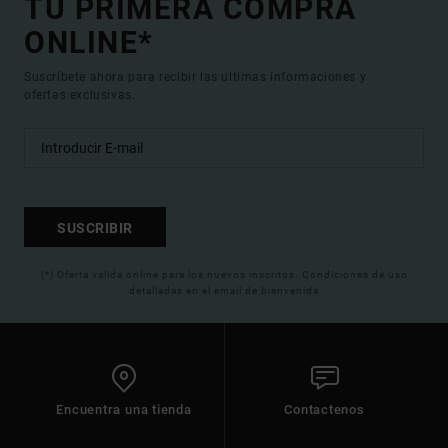
TU PRIMERA COMPRA
ONLINE*
Suscríbete ahora para recibir las ultimas informaciones y
ofertas exclusivas.
SUSCRIBIR
(*) Oferta valida online para los nuevos inscritos. Condiciones de uso
detalladas en el email de bienvenida
Encuentra una tienda
Contactenos