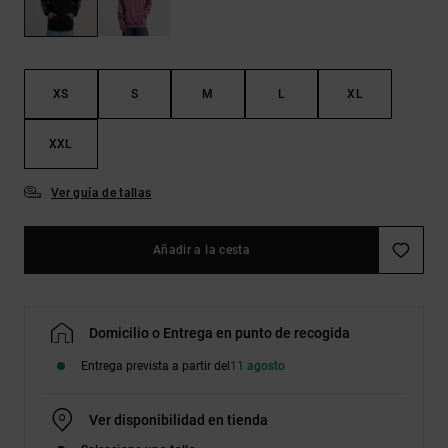
Bolsos &
respuestas a
Mochilas
las
preguntas
más
Carteras
frecuentes y
XS
S
M
L
XL
accede a
nuestro
formulario
XXL
de contacto.
Ver guía de tallas
Consultar
las FAQ
Añadir a la cesta
Domicilio o Entrega en punto de recogida
Entrega prevista a partir del
11 agosto
Ver disponibilidad en tienda