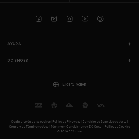
AYUDA
DC SHOES
Elige tu región
Configuración de las cookies |
Política de Privacidad |
Condiciones Generales de Venta |
Contrato de Términos de Uso |
Términos y Condiciones del DC Crew |
Política de Cookies
© 2026 DCShoes