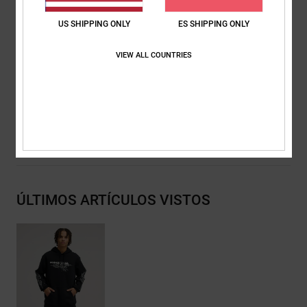
Ojales metálicos y cordones planos con puntas metálicas de
la marca
US SHIPPING ONLY
ES SHIPPING ONLY
Detalles de la marca DC RE/SOLVE
VIEW ALL COUNTRIES
Composición
[Tejido principal] 55% algodón, 25% algodón
reciclado, 20% poliéster reciclado
Envios y Devoluciones
ÚLTIMOS ARTÍCULOS VISTOS