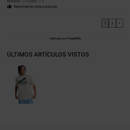
Material
: 5
Color
: 5
/5
/5
Recomiendo este producto
1
2
>
Verificado por
TrustVille
ÚLTIMOS ARTÍCULOS VISTOS