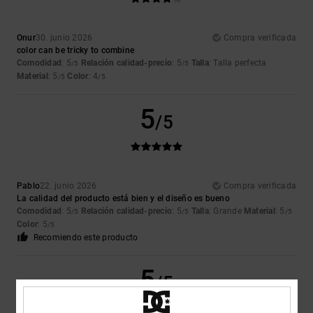
Onur
30. junio 2026
Compra verificada
color can be tricky to combine
Comodidad
: 5
Relación calidad-precio
: 5
Talla
: Talla perfecta
/5
/5
Material
: 5
Color
: 4
/5
/5
5
/5
Pablo
22. junio 2026
Compra verificada
La calidad del producto está bien y el diseño es bueno
Comodidad
: 5
Relación calidad-precio
: 5
Talla
: Grande
Material
: 5
/5
/5
/5
Color
: 5
/5
Recomiendo este producto
5
/5