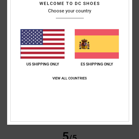
WELCOME TO DC SHOES
Choose your country
Thomas
22. junio 2026
Compra verificada
El estilo
Mostrar original - Français
Comodidad
: 5
Relación calidad-precio
: 5
Talla
: Talla perfecta
/5
/5
Material
: 5
Color
: 5
/5
/5
3
/5
US SHIPPING ONLY
ES SHIPPING ONLY
VIEW ALL COUNTRIES
Niko
16. mayo 2026
Compra verificada
Podría ser un poco más pequeño.
Mostrar original - Deutsch
Comodidad
: 4
Relación calidad-precio
: 5
Talla
: Grande
Material
: 5
/5
/5
/5
Color
: 5
/5
Recomiendo este producto
5
/5