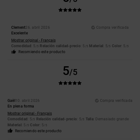
Clement
26. abril 2026
Compra verificada
Excelente
Mostrar original - Français
Comodidad
: 5
Relación calidad-precio
: 5
Material
: 5
Color
: 5
/5
/5
/5
/5
Recomiendo este producto
5
/5
Gaël
10. abril 2026
Compra verificada
En plena forma
Mostrar original - Français
Comodidad
: 5
Relación calidad-precio
: 5
Talla
: Demasiado grande
/5
/5
Material
: 5
Color
: 5
/5
/5
Recomiendo este producto