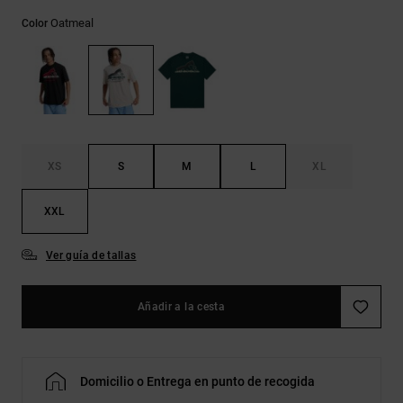
Bolsos &
respuestas a
Mochilas
Oatmeal
Color
las
preguntas
más
Carteras
frecuentes y
accede a
nuestro
formulario
de contacto.
XS
S
M
L
XL
Consultar
las FAQ
XXL
Ver guía de tallas
Añadir a la cesta
Domicilio o Entrega en punto de recogida