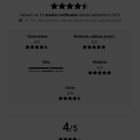
basado en
11 reseñas verificadas
desde septiembre 2025
El 73% de nuestros clientes recomiendan este producto
Comodidad
Relación calidad-precio
4.9
5.0
Talla
Material
5.0
Demasiado pequeño
Demasiado grande
Color
4.9
4
/5