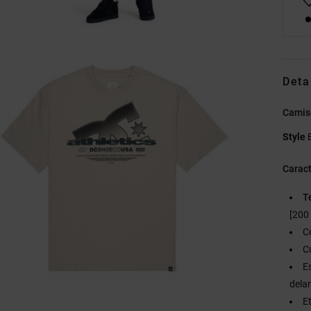
Deta
Camis
Style
Caract
T
[200
C
C
E
dela
E