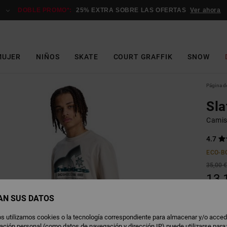
DOBLE PROMO*:
25% EXTRA SOBRE LAS OFERTAS
Ver ahora
MUJER
NIÑOS
SKATE
COURT GRAFFIK
SNOW
Página de
Sla
Camis
4.7
ECO-B
35,00 
13,
OFERT
AN SUS DATOS
DOBLE
s utilizamos cookies o la tecnología correspondiente para almacenar y/o acced
rmación personal (como datos de navegación y dirección IP) puede utilizarse para