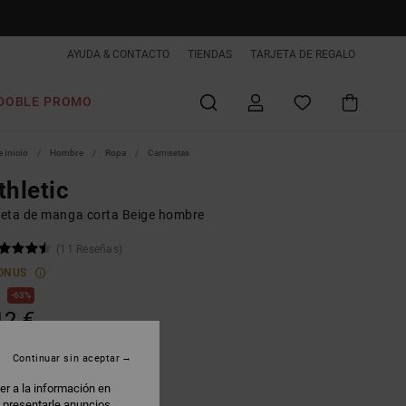
AYUDA & CONTACTO
TIENDAS
TARJETA DE REGALO
DOBLE PROMO
 inicio
Hombre
Ropa
Camisetas
thletic
eta de manga corta Beige hombre
(11 Reseñas)
ONUS
€
63%
12 €
AS
Continuar sin aceptar
 PROMO -25% EXTRA
er a la información en
: presentarle anuncios