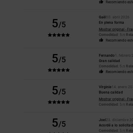
Recomiendo est
Gaël
10. abril 2026
5
/5
En plena forma
Mostrar original - Fr
Comodidad
: 5
Rela
/5
Recomiendo est
5
Fernando
1. febrero
/5
Gran calidad
Comodidad
: 5
Rela
/5
Recomiendo est
5
Virginie
14. enero 2
/5
Buena calidad
Mostrar original - Fr
Comodidad
: 5
Rela
/5
5
Joel
23. diciembre 2
/5
Acordé a lo solicita
Comodidad
: 5
Rela
/5