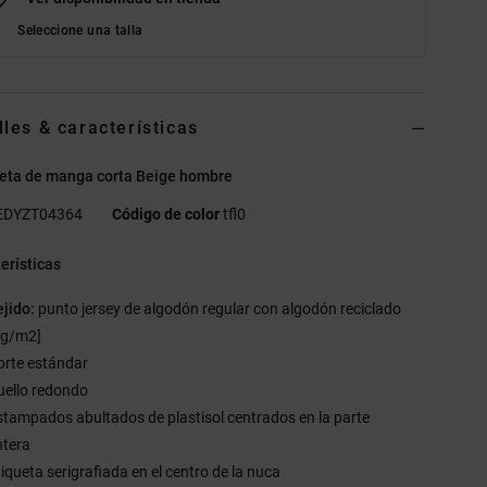
Seleccione una talla
lles & características
eta de manga corta Beige hombre
EDYZT04364
Código de color
tfl0
erísticas
ejido:
punto jersey de algodón regular con algodón reciclado
 g/m2]
orte estándar
uello redondo
stampados abultados de plastisol centrados en la parte
ntera
tiqueta serigrafiada en el centro de la nuca