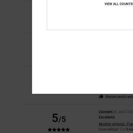
VIEW ALL COUNTR
5
Pablo
22. junio 2026
/5
La calidad del produ
Comodidad
: 5
Rela
/5
Recomiendo est
5
Thomas
22. junio 20
/5
El estilo
Mostrar original - Fr
Comodidad
: 5
Rela
/5
Niko
16. mayo 2026
3
/5
Podría ser un poco
Mostrar original - De
Comodidad
: 4
Rela
/5
Recomiendo est
Clement
26. abril 20
5
/5
Excelente
Mostrar original - Fr
Comodidad
: 5
Rela
/5