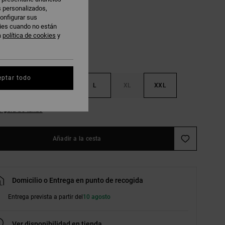
s personalizados,
atmeal
onfigurar sus
kies cuando no están
a
política de cookies
y
eptar todo
S
M
L
XL
XXL
r guía de tallas
Añadir a la cesta
Domicilio o Entrega en punto de recogida
Entrega prevista a partir del
10 agosto
Ver disponibilidad en tienda