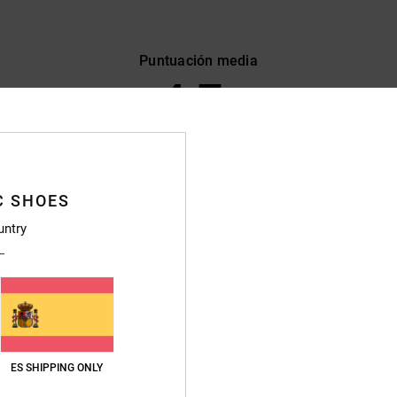
Puntuación media
4.7
/5
basado en
11 reseñas verificadas
desde septiembre 2025
El 73% de nuestros clientes recomiendan este producto
C SHOES
untry
lación calidad-precio
Talla
Material
5.0
5.0
Demasiado pequeño
Demasiado grande
to combine
ES SHIPPING ONLY
ción calidad-precio
: 5
Talla
: Talla perfecta
Material
: 5
Color
: 4
/5
/5
/5