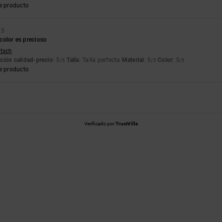
e producto
25
l color es precioso
utsch
ción calidad-precio
: 5
Talla
: Talla perfecta
Material
: 5
Color
: 5
/5
/5
/5
e producto
Verificado por
TrustVille