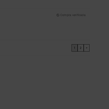
Compra verificada
1
2
>