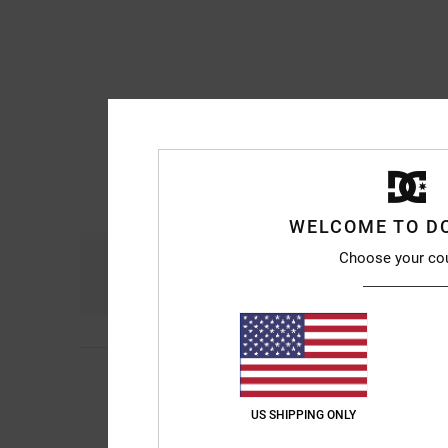
WELCOME TO D
Choose your co
Comodidad
Re
4.9
4
/5
Onur
30. junio 2026
color can be tricky 
US SHIPPING ONLY
Comodidad
: 5
Rela
/5