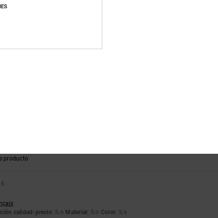
IES
cto está bien y el diseño es bueno
ción calidad-precio
: 5
Talla
: Grande
Material
: 5
Color
: 5
/5
/5
/5
e producto
26
ançais
ción calidad-precio
: 5
Talla
: Talla perfecta
Material
: 5
Color
: 5
/5
/5
/5
 más pequeño.
utsch
ción calidad-precio
: 5
Talla
: Grande
Material
: 5
Color
: 5
/5
/5
/5
e producto
26
ançais
ción calidad-precio
: 5
Material
: 5
Color
: 5
/5
/5
/5