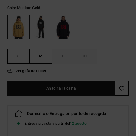
Bolsos &
respuestas a
Mochilas
Mustard Gold
Color
las
preguntas
más
Carteras
frecuentes y
accede a
nuestro
formulario
de contacto.
S
M
L
XL
Consultar
las FAQ
Ver guía de tallas
Añadir a la cesta
Domicilio o Entrega en punto de recogida
Entrega prevista a partir del
12 agosto