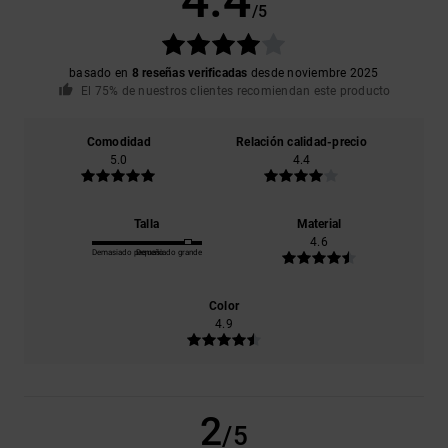
/5
basado en
8 reseñas verificadas
desde noviembre 2025
El 75% de nuestros clientes recomiendan este producto
Comodidad
Relación calidad-precio
5.0
4.4
Talla
Material
4.6
Demasiado pequeño
Demasiado grande
Color
4.9
2
/5