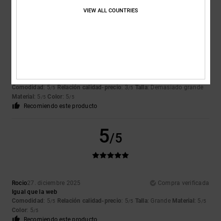
5
/5
VIEW ALL COUNTRIES
Valerio
7. enero 2026
Compra verificada
Para hacer un regalo
Mostrar original - Italiano
Comodidad
: 5
Relación calidad-precio
: 3
Talla
: Demasiado grande
/5
/5
Material
: 5
Color
: 5
/5
/5
Recomiendo este producto
5
/5
Rocio
27. diciembre 2025
Compra verificada
Igual que la web
Comodidad
: 5
Relación calidad-precio
: 5
Talla
: Grande
Material
: 5
/5
/5
/5
Color
: 5
/5
Recomiendo este producto