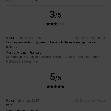
3
/5
Mona
12. diciembre 2025
Compra verificada
La chaqueta es bonita, pero no tiene bolsillo en la manga para el
forfait...
Mostrar original - Français
Comodidad
: 5
Relación calidad-precio
: 4
Talla
: Demasiado grande
/5
/5
Material
: 5
Color
: 4
/5
/5
5
/5
Maya
4. diciembre 2025
Compra verificada
Vale
Mostrar original - English