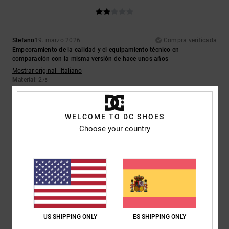
Stefano
19. marzo 2026
Compra verificada
Empeoramiento de la calidad y el equipamiento técnico en
comparación con la misma versión de hace unos años
Mostrar original - Italiano
Material
: 2
/5
5
/5
WELCOME TO DC SHOES
Choose your country
Gian
19. febrero 2026
Compra verificada
Una chaqueta estupenda
Mostrar original - Italiano
Comodidad
: 5
Relación calidad-precio
: 5
Talla
: Demasiado grande
/5
/5
Material
: 5
Color
: 5
/5
/5
Recomiendo este producto
US SHIPPING ONLY
ES SHIPPING ONLY