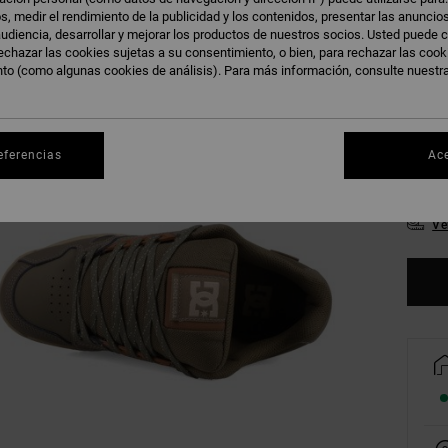
s, medir el rendimiento de la publicidad y los contenidos, presentar las anuncio
udiencia, desarrollar y mejorar los productos de nuestros socios. Usted puede c
echazar las cookies sujetas a su consentimiento, o bien, para rechazar las coo
nto (como algunas cookies de análisis). Para más información, consulte nuestr
38
41
eferencias
Ac
45
Ve