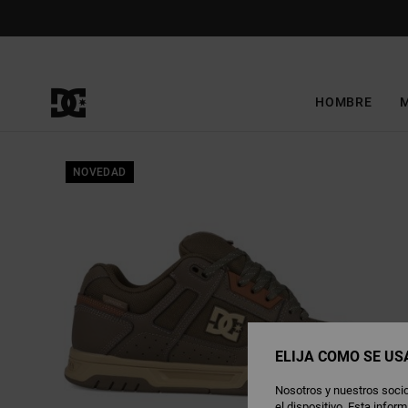
Pasar
a
la
información
del
producto
HOMBRE
NOVEDAD
ELIJA CÓMO SE US
Nosotros y nuestros socio
el dispositivo. Esta info