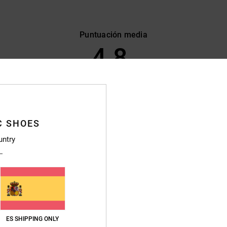
Puntuación media
4.8
/5
basado en
37 reseñas verificadas
desde octubre 2025
El 92% de nuestros clientes recomiendan este producto
C SHOES
lación calidad-precio
Talla
Material
untry
4.7
4.8
Demasiado pequeño
Demasiado grande
utsch
ción calidad-precio
: 5
Talla
: Talla perfecta
Material
: 5
Color
: 5
ES SHIPPING ONLY
/5
/5
/5