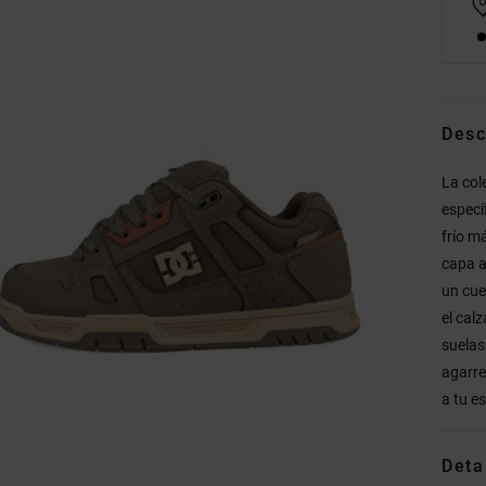
Desc
La col
especí
frío m
capa ai
un cue
el cal
suelas
agarre
a tu es
Deta