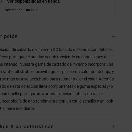
Ver disponibilidad en tienda
Seleccione una talla
ripción
ección de calzado de invierno DC ha sido diseñada con detalles
ficos para que te puedas seguir moviendo en condiciones de
ás intenso. Nuestra gama de calzado de invierno incorpora una
slante foil strobel que evita que el pie pierda calor por debajo, y
rpo más grueso acolchado para retener mejor el calor. Además,
zado de esta colección lleva componentes de goma especial y/o
 con huella para garantizar una tracción fiable y un mejor
. Tecnología de alto rendimiento con un estilo sencillo y un look
tilo para uso diario.
lles & características