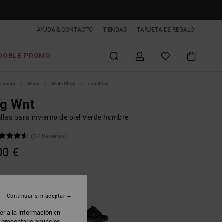
AYUDA & CONTACTO
TIENDAS
TARJETA DE REGALO
DOBLE PROMO
 inicio
Skate
Skate Shop
Zapatillas
ag Wnt
llas para invierno de piel Verde hombre
(37 Reseñas)
00 €
ark Olive/olive
Continuar sin aceptar
er a la información en
: presentarle anuncios