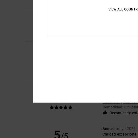
Recomiendo est
VIEW ALL COUNTR
5
Santiago
17. junio 2
/5
Porque son unas ped
Comodidad
: 5
Rela
/5
Recomiendo est
Jazzlyn
21. mayo 2
5
/5
Los zapatos son rea
Mostrar original - Du
Comodidad
: 5
Rela
/5
Recomiendo est
Clement
15. mayo 2
5
/5
La talla coincide co
Mostrar original - Fr
Comodidad
: 5
Rela
/5
Recomiendo est
Anna
4. mayo 2026
5
/5
Calidad excepcional