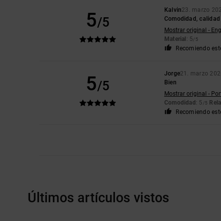
Kalvin
23. marzo 20
5
/5
Comodidad, calidad 
Mostrar original - Eng
Material
: 5
/5
Recomiendo est
Jorge
21. marzo 202
5
/5
Bien
Mostrar original - Po
Comodidad
: 5
Rela
/5
Recomiendo est
Últimos artículos vistos