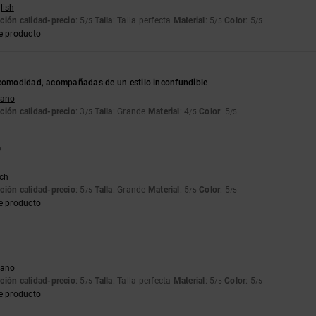
lish
ción calidad-precio
: 5
Talla
: Talla perfecta
Material
: 5
Color
: 5
/5
/5
/5
e producto
 comodidad, acompañadas de un estilo inconfundible
liano
ción calidad-precio
: 3
Talla
: Grande
Material
: 4
Color
: 5
/5
/5
/5
6
tch
ción calidad-precio
: 5
Talla
: Grande
Material
: 5
Color
: 5
/5
/5
/5
e producto
liano
ción calidad-precio
: 5
Talla
: Talla perfecta
Material
: 5
Color
: 5
/5
/5
/5
e producto