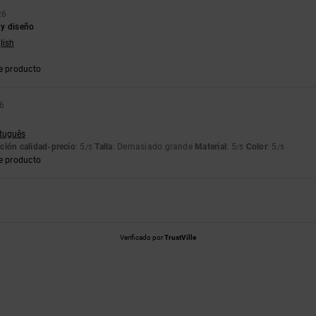
26
y diseño
lish
e producto
6
rtuguês
ción calidad-precio
: 5
Talla
: Demasiado grande
Material
: 5
Color
: 5
/5
/5
/5
e producto
Verificado por
TrustVille