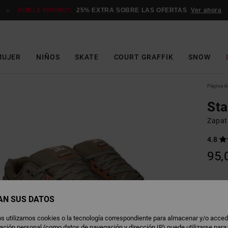
DOBLE PROMO*:
25% EXTRA SOBRE LAS OFERTAS
Ver ahora
MUJER
NIÑOS
SKATE
COURT GRAFFIK
SNOW
Página de
St
Zapati
4.8
95,
D
Color
AN SUS DATOS
s utilizamos cookies o la tecnología correspondiente para almacenar y/o acced
rmación personal (como datos de navegación y dirección IP) puede utilizarse para