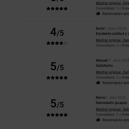
Mostrar original - Eng
Comodidad
: 5
Rela
/5
Recomiendo est
4
Ilaria
3. mayo 2026
/5
Excelente calidad y
Mostrar original - Ita
Comodidad
: 4
Rela
/5
Wessel
27. abril 202
5
/5
Satisfecho
Mostrar original - Du
Comodidad
: 5
Rela
/5
Recomiendo est
Mario
7. abril 2026
5
/5
Demasiado guapas
Mostrar original - Ita
Comodidad
: 5
Rela
/5
Recomiendo est