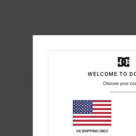
WELCOME TO D
Comodidad
Re
Choose your co
4.8
Heike
27. junio 2026
5
/5
buen ajuste
Mostrar original - De
Comodidad
: 5
Rela
US SHIPPING ONLY
/5