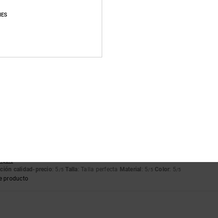
e producto
IES
026
azo de cacho de trozo de zapas super elegantes
ción calidad-precio
: 5
Talla
: Talla perfecta
Material
: 5
Color
: 5
/5
/5
/5
e producto
026
lmente perfectos, estoy muy contenta con ellos
tch
ción calidad-precio
: 5
Talla
: Talla perfecta
Material
: 5
Color
: 5
/5
/5
/5
e producto
026
n la de mi compra, que es de muy buena calidad
ançais
ción calidad-precio
: 5
Talla
: Talla perfecta
Material
: 5
Color
: 5
/5
/5
/5
e producto