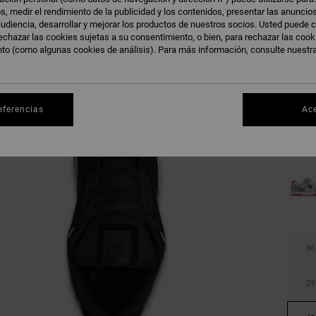
s, medir el rendimiento de la publicidad y los contenidos, presentar las anuncio
udiencia, desarrollar y mejorar los productos de nuestros socios. Usted puede c
echazar las cookies sujetas a su consentimiento, o bien, para rechazar las coo
nto (como algunas cookies de análisis). Para más información, consulte nuestr
eferencias
Ac
36
39