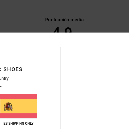
Puntuación media
4.9
/5
basado en
470 reseñas verificadas
desde septiembre 2025
El 89% de nuestros clientes recomiendan este producto
C SHOES
lación calidad-precio
Talla
Material
untry
4.7
4.8
Demasiado pequeño
Demasiado grande
26
mple con mis expectativas
ançais
ES SHIPPING ONLY
ción calidad-precio
: 5
Talla
: Talla perfecta
Material
: 5
Color
: 5
/5
/5
/5