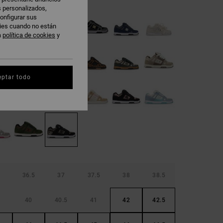
s personalizados,
onfigurar sus
kies cuando no están
a
política de cookies
y
eptar todo
36.5
37
37.5
38
38.5
40
40.5
41
42
42.5