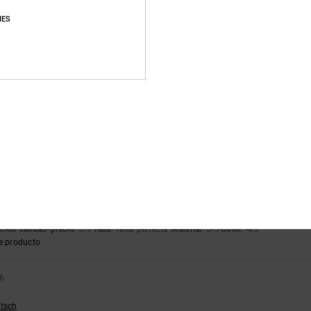
e producto
IES
6
n
lish
ción calidad-precio
: 5
Talla
: Talla perfecta
Material
: 5
Color
: 5
/5
/5
/5
ción calidad-precio
: 5
Talla
: Talla perfecta
Material
: 4
Color
: 5
/5
/5
/5
e producto
ançais
ción calidad-precio
: 5
Talla
: Talla perfecta
Material
: 5
Color
: 4
/5
/5
/5
e producto
26
utsch