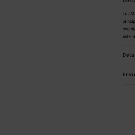
Desc
Las St
princi
oversi
este m
Deta
Envi