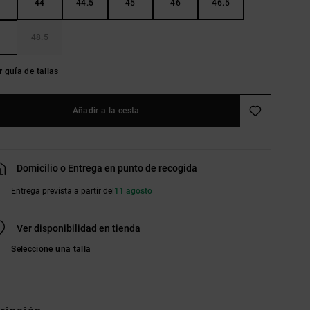
44
44.5
45
46
46.5
48.5
r guía de tallas
Añadir a la cesta
Domicilio o Entrega en punto de recogida
Entrega prevista a partir del
11 agosto
Ver disponibilidad en tienda
Seleccione una talla