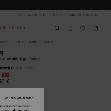
AYUDA & CONTACTO
TIENDAS
TARJETA DE REGALO
DOBLE PROMO
 inicio
Hombre
Zapatos
Sneakers
ag
llas de piel Negro Unisex
(470 Reseñas)
€
55%
50 €
AS
 PROMO -25% EXTRA
Continuar sin aceptar
er a la información en
heetah Print
: presentarle anuncios