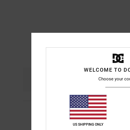
WELCOME TO D
Comodidad
Re
Choose your co
4.8
Michael
10. julio 20
5
/5
Es muy cómodo y cu
Mostrar original - Fr
US SHIPPING ONLY
Comodidad
: 5
Rela
/5