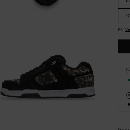
43
47
Ve