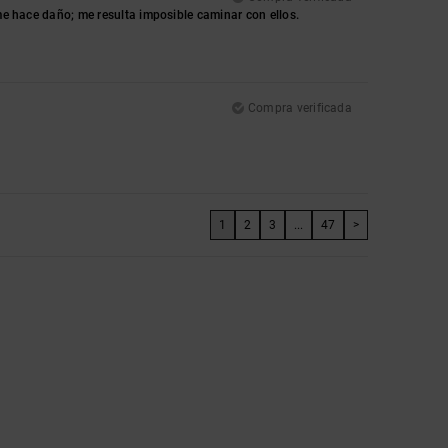
 me hace daño; me resulta imposible caminar con ellos.
Compra verificada
1
2
3
...
47
>