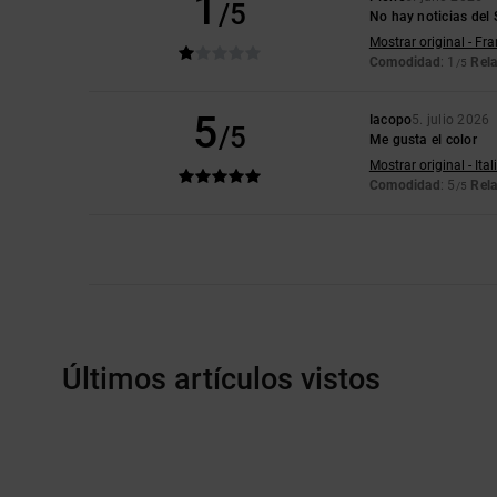
1
/5
No hay noticias del 
Mostrar original - Fr
Comodidad
: 1
Rela
/5
5
Iacopo
5. julio 2026
/5
Me gusta el color
Mostrar original - Ita
Comodidad
: 5
Rela
/5
Últimos artículos vistos