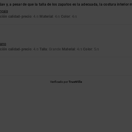
Sav y, a pesar de que la talla de los zapatos es la adecuada, la costura interior
ançais
ción calidad-precio
: 4
Material
: 4
Color
: 4
/5
/5
/5
liano
ción calidad-precio
: 4
Talla
: Grande
Material
: 4
Color
: 5
/5
/5
/5
Verificado por
TrustVille