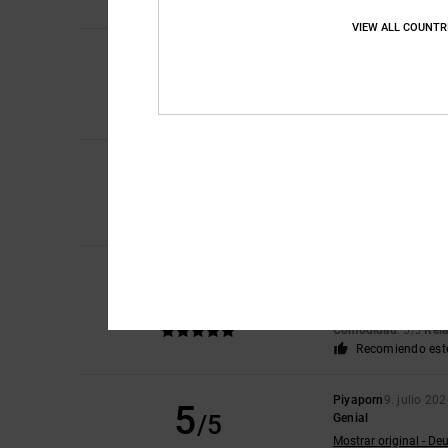
Recomiendo est
VIEW ALL COUNTR
5
Sharon
10. julio 202
/5
A mi hijo le encanta
Mostrar original - Eng
Comodidad
: 5
Rela
/5
5
Roxana
9. julio 2026
/5
Muy buen precio
Comodidad
: 4
Rela
/5
Recomiendo est
Jorris
9. julio 2026
5
/5
Valor en
Mostrar original - Fr
Comodidad
: 5
Rela
/5
Recomiendo est
Piyaporn
9. julio 20
5
/5
Genial
Mostrar original - De