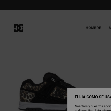
Pasar
a
la
información
del
producto
HOMBRE
ELIJA CÓMO SE US
Nosotros y nuestros socio
el dispositivo. Esta info