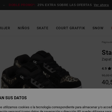
DOBLE PROMO*:
25% EXTRA SOBRE LAS OFERTAS
Ver ahora
MUJER
NIÑOS
SKATE
COURT GRAFFIK
SNOW
Página de
St
Zapati
4.9
90,00 
40,
OFERT
DOBLE
AN SUS DATOS
s utilizamos cookies o la tecnología correspondiente para almacenar y/o acced
C
Color
rmación personal (como datos de navegación y dirección IP) puede utilizarse para