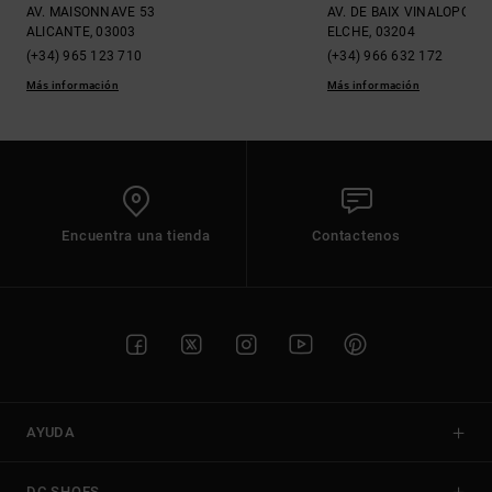
AV. MAISONNAVE 53
AV. DE BAIX VINALOPOU, 
ALICANTE, 03003
ELCHE, 03204
(+34) 965 123 710
(+34) 966 632 172
Más información
Más información
Encuentra una tienda
Contactenos
AYUDA
DC SHOES