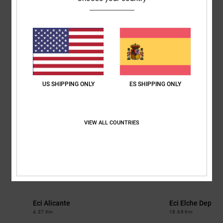
Bolsos &
respuestas a
Mochilas
las
preguntas
más
Carteras
frecuentes y
accede a
nuestro
formulario
de contacto.
US SHIPPING ONLY
ES SHIPPING ONLY
Consultar
las FAQ
VIEW ALL COUNTRIES
MapLibre
| ©
AWS
,
HERE
Otras tiendas cercanas
Eci Alicante
Eci Elche Deport
4.37 Km
18.68 Km