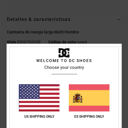
Detalles & características
Camiseta de manga larga Multi Hombre
Style
EDYKT03559
Código de color
gsw6
Características
WELCOME TO DC SHOES
Tejido:
malla técnica de celdillas cerradas de piqué de
Choose your country
poliéster con propiedades de absorción de humedad, 150 g/m²
Corte:
corte estándar
Cuello redondo
Cuello acanalado
Diseño de paneles sublimados en pecho, espalda y mangas
Etiqueta serigrafiada en la nuca
US SHIPPING ONLY
ES SHIPPING ONLY
Composición
[Tejido principal] 100% poliéster