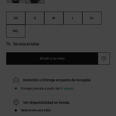
Bolsos &
respuestas a
Mochilas
las
preguntas
más
XS
S
M
L
XL
Carteras
frecuentes y
accede a
XXL
nuestro
formulario
de contacto.
Ver guía de tallas
Consultar
las FAQ
Añadir a la cesta
Domicilio o Entrega en punto de recogida
Entrega prevista a partir del
10 agosto
Ver disponibilidad en tienda
Seleccione una talla