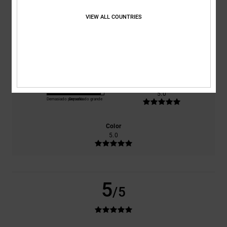
basado en
1 reseñas verificadas
desde julio 2026
El 100% de nuestros clientes recomiendan este producto
VIEW ALL COUNTRIES
Comodidad
Relación calidad-precio
5.0
3.0
Talla
Material
5.0
Demasiado pequeño
Demasiado grande
Color
5.0
5
/5