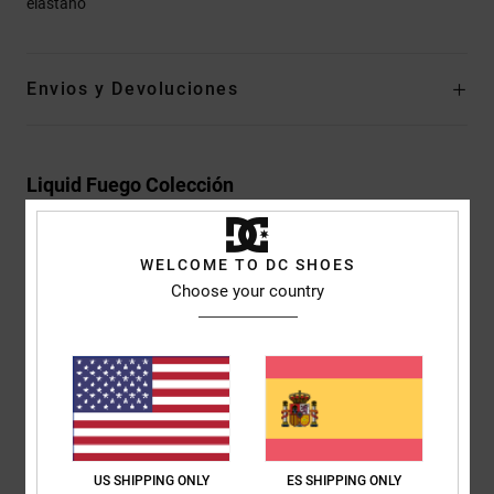
elastano
Envios y Devoluciones
Liquid Fuego Colección
WELCOME TO DC SHOES
Choose your country
Reseñas de los clientes
Puntuación media
5.0
/5
US SHIPPING ONLY
ES SHIPPING ONLY