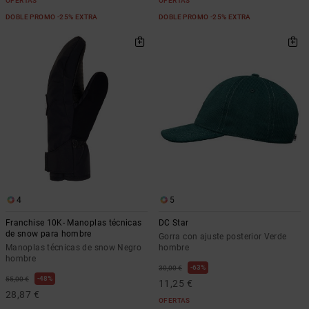
OFERTAS
OFERTAS
DOBLE PROMO -25% EXTRA
DOBLE PROMO -25% EXTRA
4
5
Franchise 10K- Manoplas técnicas
DC Star
de snow para hombre
Gorra con ajuste posterior Verde
Manoplas técnicas de snow Negro
hombre
hombre
63%
30,00 €
48%
55,00 €
11,25 €
28,87 €
OFERTAS