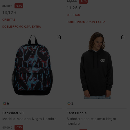
63%
30,00 €
63%
35,00 €
11,25 €
13,12 €
OFERTAS
OFERTAS
DOBLE PROMO -25% EXTRA
DOBLE PROMO -25% EXTRA
6
2
Backsider 20L
Fast Bubble
Mochila Mediana Negro Hombre
Sudadera con capucha Negro
hombre
63%
45,00 €