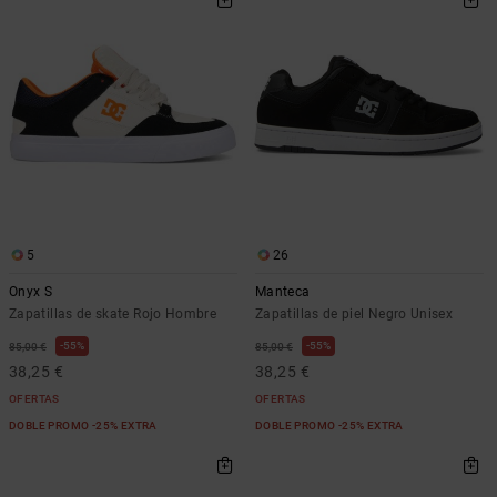
Bolsos &
respuestas a
Mochilas
las
preguntas
más
Carteras
frecuentes y
accede a
nuestro
formulario
de contacto.
Consultar
las FAQ
5
26
Onyx S
Manteca
Zapatillas de skate Rojo Hombre
Zapatillas de piel Negro Unisex
55%
55%
85,00 €
85,00 €
38,25 €
38,25 €
OFERTAS
OFERTAS
DOBLE PROMO -25% EXTRA
DOBLE PROMO -25% EXTRA