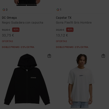
3
1
DC Omega
Capstar TX
Negro Sudadera con capucha
Gorra Flexfit Gris Hombre
63%
63%
90,00 €
35,00 €
33,75 €
13,12 €
OFERTAS
OFERTAS
DOBLE PROMO -25% EXTRA
DOBLE PROMO -25% EXTRA