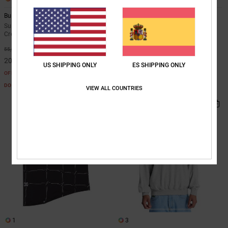
Burning Dice
Sheriff Stripe
Sudadera con Capucha y
Camiseta de manga corta Azul
Cremallera Verde Chicos 8-16
Chicos 8-16
63%
48%
55,00 €
30,00 €
20,62 €
15,75 €
US SHIPPING ONLY
ES SHIPPING ONLY
OFERTAS
OFERTAS
DOBLE PROMO -25% EXTRA
DOBLE PROMO -25% EXTRA
VIEW ALL COUNTRIES
1
3