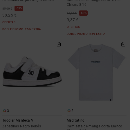
Zapatillas de piel Negro Unisex
Camiseta de manga corta Verde
Chicos 8-16
55%
85,00 €
63%
25,00 €
38,25 €
9,37 €
OFERTAS
OFERTAS
DOBLE PROMO -25% EXTRA
DOBLE PROMO -25% EXTRA
3
2
Toddler Manteca V
Meditating
Zapatillas Negro bebés
Camiseta de manga corta Blanco