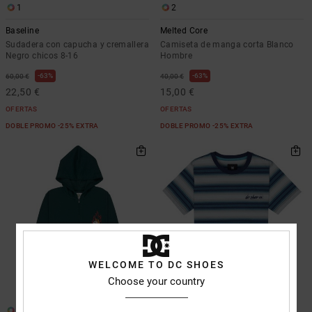
1
2
Baseline
Melted Core
Sudadera con capucha y cremallera
Camiseta de manga corta Blanco
Negro chicos 8-16
Hombre
63%
63%
60,00 €
40,00 €
22,50 €
15,00 €
OFERTAS
OFERTAS
DOBLE PROMO -25% EXTRA
DOBLE PROMO -25% EXTRA
WELCOME TO DC SHOES
Choose your country
1
1