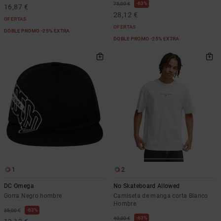
63%
75,00 €
16,87 €
28,12 €
OFERTAS
OFERTAS
DOBLE PROMO -25% EXTRA
DOBLE PROMO -25% EXTRA
1
2
DC Omega
No Skateboard Allowed
Gorra Negro hombre
Camiseta de manga corta Blanco
Hombre
63%
35,00 €
63%
40,00 €