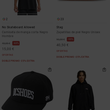
2
23
No Skateboard Allowed
Stag
Camiseta de manga corta Negro
Zapatillas de piel Negro Unisex
Hombre
55%
90,00 €
63%
40,00 €
40,50 €
15,00 €
OFERTAS
OFERTAS
DOBLE PROMO -25% EXTRA
DOBLE PROMO -25% EXTRA