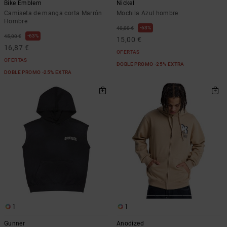
Bike Emblem
Nickel
Camiseta de manga corta Marrón
Mochila Azul hombre
Hombre
63%
40,00 €
63%
45,00 €
15,00 €
16,87 €
OFERTAS
OFERTAS
DOBLE PROMO -25% EXTRA
DOBLE PROMO -25% EXTRA
1
1
Gunner
Anodized