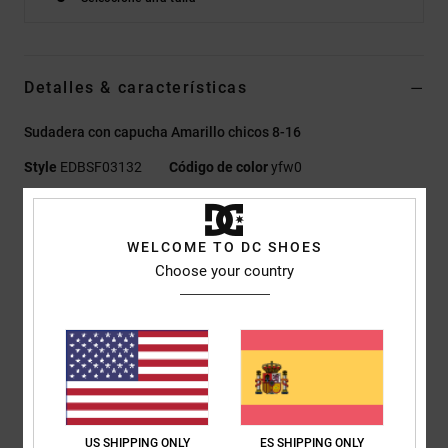
Detalles & características
Sudadera con capucha Amarillo chicos 8-16
Style
EDBSF03132
Código de color
yfw0
Características
WELCOME TO DC SHOES
Tejido:
terry francés con cara posterior semicepillada de
Choose your country
algodón de peso medio, algodón reciclado y poliéster reciclado
[280 g/m2]
Corte estándar
Bolsillos canguro
Estampados de plastisol centrados en la parte frontal
Cinta espigada en la parte posterior del cuello
Detalles DC RE y SOLVE
US SHIPPING ONLY
ES SHIPPING ONLY