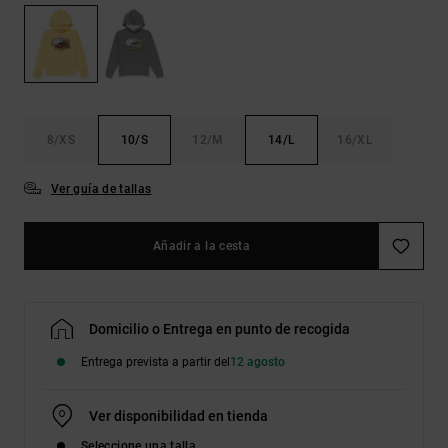
Bolsos &
respuestas a
Mochilas
las
preguntas
más
Carteras
frecuentes y
accede a
nuestro
8/XS
10/S
12/M
14/L
16/XL
formulario
de contacto.
Ver guía de tallas
Consultar
las FAQ
Añadir a la cesta
Domicilio o Entrega en punto de recogida
Entrega prevista a partir del
12 agosto
Ver disponibilidad en tienda
Seleccione una talla