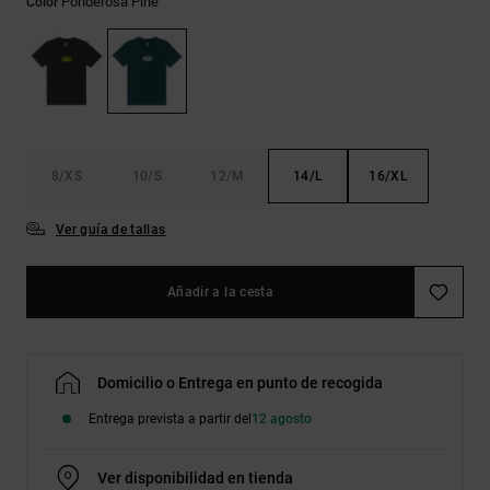
Ponderosa Pine
Color
Bolsos &
respuestas a
Mochilas
las
preguntas
más
Carteras
frecuentes y
accede a
nuestro
formulario
de contacto.
8/XS
10/S
12/M
14/L
16/XL
Consultar
Ver guía de tallas
las FAQ
Añadir a la cesta
Domicilio o Entrega en punto de recogida
Entrega prevista a partir del
12 agosto
Ver disponibilidad en tienda