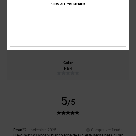
VIEW ALL COUNTRIES
Comodidad
Relación calidad-precio
NaN
NaN
Talla
Material
3.0
Demasiado pequeño
Demasiado grande
Color
NaN
5
/5
Dean
27. noviembre 2025
Compra verificada
Llevo muchos años vistiendo ropa de DC; está hecha para durar