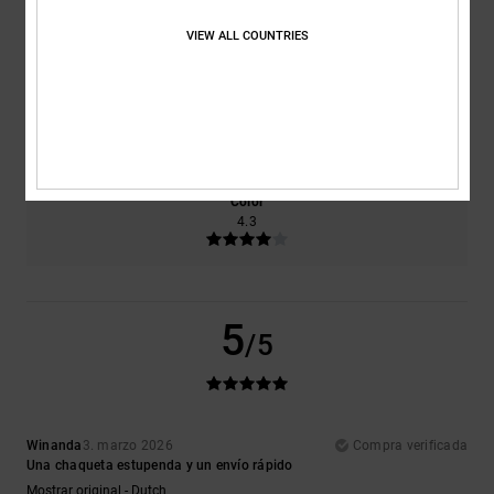
Comodidad
Relación calidad-precio
VIEW ALL COUNTRIES
4.3
4.7
Talla
Material
4.7
Demasiado pequeño
Demasiado grande
Color
4.3
5
/5
Winanda
3. marzo 2026
Compra verificada
Una chaqueta estupenda y un envío rápido
Mostrar original - Dutch