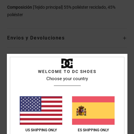
Composición
[Tejido principal] 55% poliéster reciclado, 45%
poliéster
Envios y Devoluciones
Reseñas de los clientes
WELCOME TO DC SHOES
Choose your country
Puntuación media
4.3
/5
basado en
3 reseñas verificadas
desde diciembre 2025
El 67% de nuestros clientes recomiendan este producto
US SHIPPING ONLY
ES SHIPPING ONLY