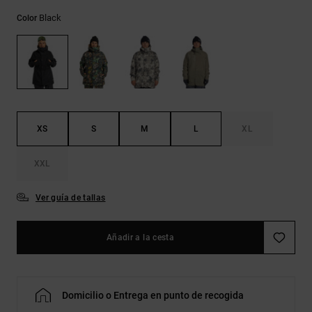
Bolsos &
respuestas a
Mochilas
Black
Color
las
preguntas
más
Carteras
frecuentes y
accede a
nuestro
formulario
de contacto.
XS
S
M
L
XL
Consultar
las FAQ
XXL
Ver guía de tallas
Añadir a la cesta
Domicilio o Entrega en punto de recogida