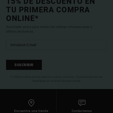
15% DE DESCUENTO EN
TU PRIMERA COMPRA
ONLINE*
Suscríbete ahora para recibir las ultimas informaciones y
ofertas exclusivas.
SUSCRIBIR
(*) Oferta valida online para los nuevos inscritos. Condiciones de uso
detalladas en el email de bienvenida
Encuentra una tienda
Contactenos