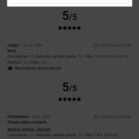
5
/5
Jorge
11. junio 2026
Compra verificada
Mola
Comodidad
: 5
Relación calidad-precio
: 5
Talla
: Demasiado grande
/5
/5
Material
: 5
Color
: 5
/5
/5
Recomiendo este producto
5
/5
Christopher
8. junio 2026
Compra verificada
Porque estoy contento
Mostrar original - Deutsch
Comodidad
: 5
Relación calidad-precio
: 5
Talla
: Talla perfecta
/5
/5