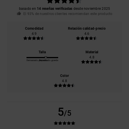
basado en
14 reseñas verificadas
desde noviembre 2025
El 93% de nuestros clientes recomiendan este producto
Comodidad
Relación calidad-precio
4.9
4.6
Talla
Material
4.8
Demasiado pequeño
Demasiado grande
Color
4.8
5
/5