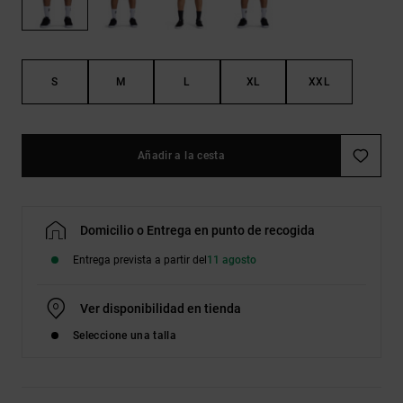
Bolsos &
respuestas a
Mochilas
las
preguntas
más
Carteras
frecuentes y
S
M
L
XL
XXL
accede a
nuestro
formulario
de contacto.
Añadir a la cesta
Consultar
las FAQ
Domicilio o Entrega en punto de recogida
Entrega prevista a partir del
11 agosto
Ver disponibilidad en tienda
Seleccione una talla