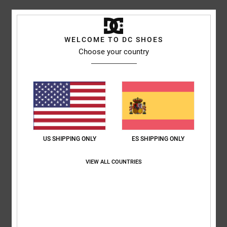
5
/5
WELCOME TO DC SHOES
Choose your country
Fabio
22. junio 2026
Compra verificada
El producto me parece estupendo, aunque no es la primera vez que lo
compro.
Mostrar original - Italiano
Comodidad
: 5
Relación calidad-precio
: 5
Talla
: Talla perfecta
/5
/5
Material
: 5
Color
: 5
/5
/5
Recomiendo este producto
US SHIPPING ONLY
ES SHIPPING ONLY
5
/5
VIEW ALL COUNTRIES
Almudena
22. junio 2026
Compra verificada
estilo
Comodidad
: 5
Relación calidad-precio
: 4
Material
: 5
Color
: 5
/5
/5
/5
/5