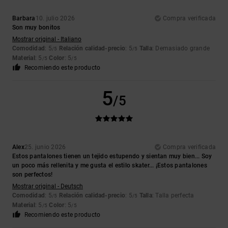
Barbara
10. julio 2026
Compra verificada
Son muy bonitos
Mostrar original - Italiano
Comodidad
: 5
Relación calidad-precio
: 5
Talla
: Demasiado grande
/5
/5
Material
: 5
Color
: 5
/5
/5
Recomiendo este producto
5
/5
Alex
25. junio 2026
Compra verificada
Estos pantalones tienen un tejido estupendo y sientan muy bien... Soy
un poco más rellenita y me gusta el estilo skater... ¡Estos pantalones
son perfectos!
Mostrar original - Deutsch
Comodidad
: 5
Relación calidad-precio
: 5
Talla
: Talla perfecta
/5
/5
Material
: 5
Color
: 5
/5
/5
Recomiendo este producto