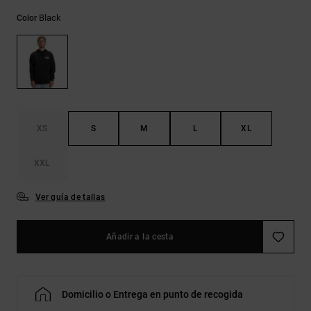
Bolsos &
respuestas a
Mochilas
Black
Color
las
preguntas
más
Carteras
frecuentes y
accede a
nuestro
formulario
de contacto.
XS
S
M
L
XL
Consultar
las FAQ
XXL
Ver guía de tallas
Añadir a la cesta
Domicilio o Entrega en punto de recogida