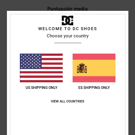
Puntuación media
4.7
/5
WELCOME TO DC SHOES
Choose your country
basado en
3 reseñas verificadas
desde enero 2026
El 33% de nuestros clientes recomiendan este producto
Comodidad
Relación calidad-precio
5.0
4.0
US SHIPPING ONLY
ES SHIPPING ONLY
Talla
Material
4.3
Demasiado pequeño
Demasiado grande
VIEW ALL COUNTRIES
Color
5.0