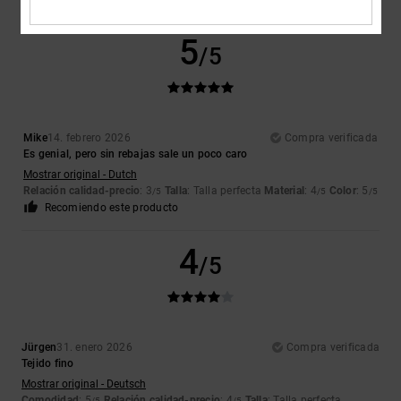
5
/5
Mike
14. febrero 2026
Compra verificada
Es genial, pero sin rebajas sale un poco caro
Mostrar original - Dutch
Relación calidad-precio
: 3
Talla
: Talla perfecta
Material
: 4
Color
: 5
/5
/5
/5
Recomiendo este producto
4
/5
Jürgen
31. enero 2026
Compra verificada
Tejido fino
Mostrar original - Deutsch
Comodidad
: 5
Relación calidad-precio
: 4
Talla
: Talla perfecta
/5
/5