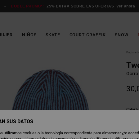
DOBLE PROMO*:
25% EXTRA SOBRE LAS OFERTAS
Ver ahora
MUJER
NIÑOS
SKATE
COURT GRAFFIK
SNOW
Página de
Tw
Gorro
30,
F
Color
AN SUS DATOS
s utilizamos cookies o la tecnología correspondiente para almacenar y/o acced
rmación personal (como datos de navegación y dirección IP) puede utilizarse para