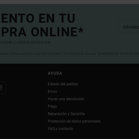
UENTO EN TU
PRA ONLINE*
ciones y ofertas exclusivas.
 valida online para los nuevos inscritos. Condiciones de uso detalladas en el email de
AYUDA
Estado del pedido
Envio
Hacer una devolución
Pago
Reparación y Garantía
Protección de datos personales
FAQ y contacto