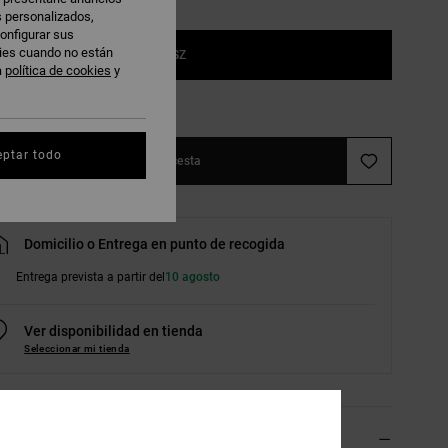
s personalizados,
onfigurar sus
kies cuando no están
1SZ
a
política de cookies
y
r guía de tallas
eptar todo
Añadir a la cesta
Domicilio o Entrega en punto de recogida
Entrega prevista a partir del
10 agosto
Ver disponibilidad en tienda
Seleccionar mi tienda
lles & características