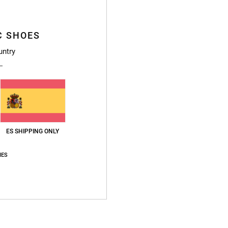
Gorro 
C SHOES
Style
untry
Caract
T
D
P
D
ES SHIPPING ONLY
Compo
IES
Envi