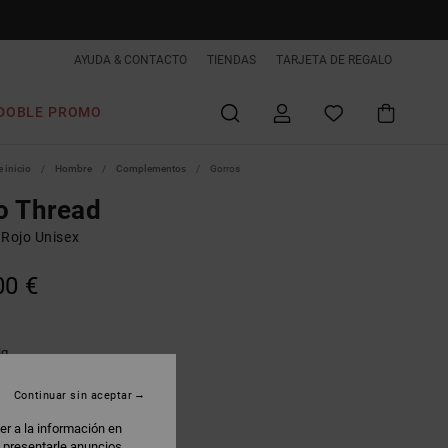
AYUDA & CONTACTO
TIENDAS
TARJETA DE REGALO
DOBLE PROMO
 inicio
Hombre
Complementos
Gorros
o Thread
 Rojo Unisex
00 €
ig
Continuar sin aceptar
er a la información en
: presentarle anuncios