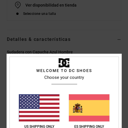
Ver disponibilidad en tienda
Seleccione una talla
Detalles & características
Sudadera con Capucha Azul Hombre
Style
EDYFT03560
Código de color
brq0
WELCOME TO DC SHOES
Características
Choose your country
Tejido:
terry francés ligero de algodón y poliéster [260 g/m²]
Corte:
corte normal, clásico, cómodo
Bolsillos:
bolsillo canguro
Capucha con forro en tejido a juego
Cinta de punto jersey en la parte posterior del cuello
Ojales y cordón redondo con puntas anudadas
US SHIPPING ONLY
ES SHIPPING ONLY