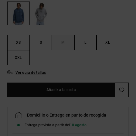
Bolsos &
respuestas a
Mochilas
las
preguntas
más
Carteras
frecuentes y
accede a
nuestro
XS
S
M
L
XL
formulario
de contacto.
XXL
Consultar
las FAQ
Ver guía de tallas
Añadir a la cesta
Domicilio o Entrega en punto de recogida
Entrega prevista a partir del
10 agosto