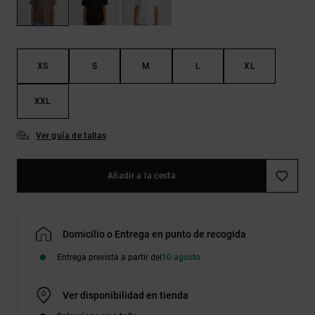
Bolsos &
respuestas a
Mochilas
las
preguntas
más
Carteras
frecuentes y
XS
S
M
L
XL
accede a
nuestro
formulario
XXL
de contacto.
Ver guía de tallas
Consultar
las FAQ
Añadir a la cesta
Domicilio o Entrega en punto de recogida
Entrega prevista a partir del
10 agosto
Ver disponibilidad en tienda