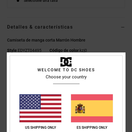
Seleccione una talla
Detalles & características
Camiseta de manga corta Marrón Hombre
Style
EDYZT04495
Código de color
kzj0
Características
WELCOME TO DC SHOES
Tejido:
punto jersey 75% algodón, 25% algodón reciclado
Choose your country
[200 g/m2]
Corte:
corte estándar
Cuello redondo
Estampados de plastisol en pecho (izq.) y espalda
Etiqueta serigrafiada en el centro de la nuca
Etiqueta vertical de clip en el bajo
US SHIPPING ONLY
ES SHIPPING ONLY