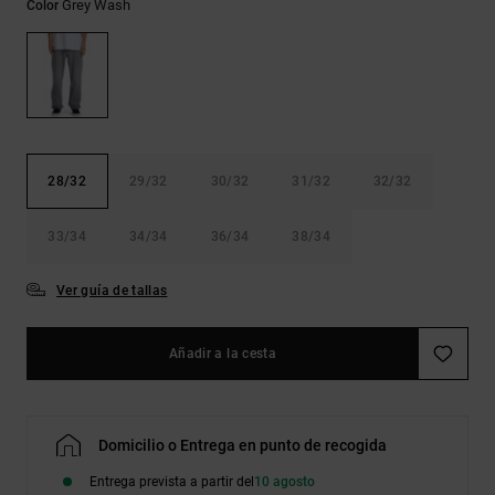
Grey Wash
Bolsos &
Color
respuestas a
Mochilas
las
preguntas
más
Carteras
frecuentes y
accede a
nuestro
formulario
de contacto.
28/32
29/32
30/32
31/32
32/32
Consultar
las FAQ
33/34
34/34
36/34
38/34
Ver guía de tallas
Añadir a la cesta
Domicilio o Entrega en punto de recogida
Entrega prevista a partir del
10 agosto