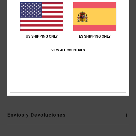
Cierre:
cierre de botón
Bolsillos:
cinco bolsillos
Abertura de pierna: 15.75"
Otras características: tiro medio - entrepierna más baja
Recto en la cadera y el muslo
US SHIPPING ONLY
ES SHIPPING ONLY
Adornos metálicos
Bordado en la bragueta interior
VIEW ALL COUNTRIES
Forma de pierna recta desde la rodilla hasta el dobladillo
EIM score (Environmental Impact Measurement): impacto
medio
Composición
[Tejido principal] 80% Algodón, 20% Algodón
Reciclado
Envios y Devoluciones