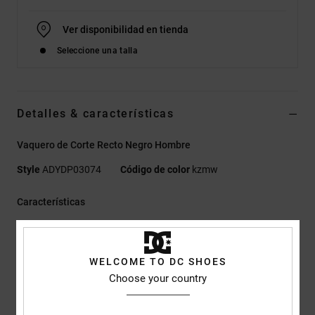
Ver disponibilidad en tienda
Seleccione una talla
Detalles & características
Vaquero de Corte Recto Negro Hombre
Style
ADYDP03074
Código de color
kzmw
Características
Tejido
tela vaquera rígida y cómoda, hecha de algodón
reciclado [326 g/m2]
WELCOME TO DC SHOES
Corte:
Corte recto
Choose your country
Bragueta:
Cierre con cremallera
Cintura:
Cintura normal