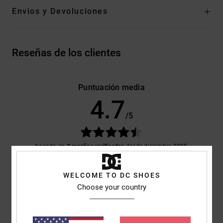
Envios y Devoluciones
Reseñas de los clientes
Puntuación media
4.7
/5
basado en
3 reseñas verificadas
desde diciembre 2025
El 67% de nuestros clientes recomiendan este producto
WELCOME TO DC SHOES
Comodidad
Relación calidad-precio
Choose your country
5.0
4.3
Talla
Material