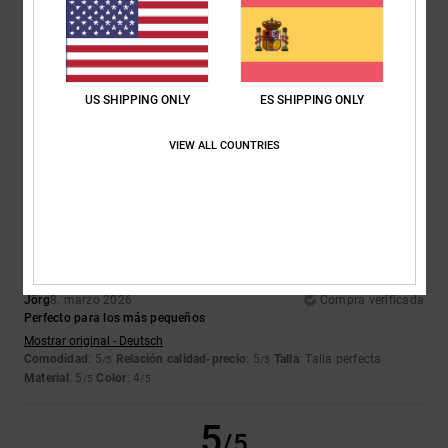
5.0
Demasiado pequeño
Demasiado grande
Color
4.7
US SHIPPING ONLY
ES SHIPPING ONLY
VIEW ALL COUNTRIES
5
/5
Jörg
8. marzo 2026
Compra verificada
Perfecto para los más pequeños
Mostrar original - Deutsch
Comodidad
: 5
Relación calidad-precio
: 5
Talla
: Talla perfecta
/5
/5
Material
: 5
Color
: 4
/5
/5
5
/5