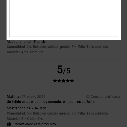
Jordan
20. mayo 2026
Compra verificada
Las plantas de los pies me duelen mucho; necesito plantillas de gel
para poder estar de pie durante mucho tiempo
Mostrar original - English
Comodidad
: 2
Relación calidad-precio
: 5
Talla
: Talla perfecta
/5
/5
Material
: 4
Color
: 5
/5
/5
5
/5
Matthias
17. mayo 2026
Compra verificada
Un tejido estupendo, muy cómodo, el ajuste es perfecto
Mostrar original - Deutsch
Comodidad
: 5
Relación calidad-precio
: 5
Talla
: Talla perfecta
/5
/5
Material
: 5
Color
: 5
/5
/5
Recomiendo este producto