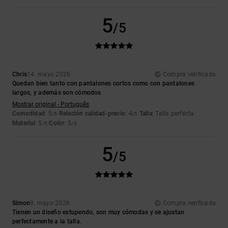
5
/5
Chris
14. mayo 2026
Compra verificada
Quedan bien tanto con pantalones cortos como con pantalones
largos, y además son cómodos
Mostrar original - Português
Comodidad
: 5
Relación calidad-precio
: 4
Talla
: Talla perfecta
/5
/5
Material
: 5
Color
: 5
/5
/5
5
/5
Simon
9. mayo 2026
Compra verificada
Tienen un diseño estupendo, son muy cómodas y se ajustan
perfectamente a la talla.