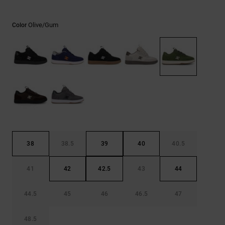
Bolsos &
respuestas a
Mochilas
las
Olive/gum
Color
preguntas
más
Carteras
frecuentes y
accede a
nuestro
formulario
de contacto.
Consultar
las FAQ
38
38.5
39
40
40.5
41
42
42.5
43
44
44.5
45
46
46.5
47
48.5