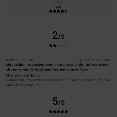
Color
4.8
2
/5
Noah
22. junio 2026
Compra verificada
Me gustaban los zapatos, pero no me quedaban bien; así que compré
otro par en una tienda de aquí y me quedaban perfectos.
Mostrar original - English
Comodidad
: 2
Relación calidad-precio
: 1
Talla
: Demasiado pequeño
/5
/5
Material
: 1
Color
: 3
/5
/5
5
/5