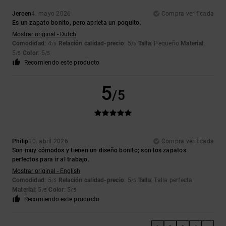
Jeroen
4. mayo 2026
Compra verificada
Es un zapato bonito, pero aprieta un poquito.
Mostrar original - Dutch
Comodidad
: 4
Relación calidad-precio
: 5
Talla
: Pequeño
Material
:
/5
/5
5
Color
: 5
/5
/5
Recomiendo este producto
5
/5
Philip
10. abril 2026
Compra verificada
Son muy cómodos y tienen un diseño bonito; son los zapatos
perfectos para ir al trabajo.
Mostrar original - English
Comodidad
: 5
Relación calidad-precio
: 5
Talla
: Talla perfecta
/5
/5
Material
: 5
Color
: 5
/5
/5
Recomiendo este producto