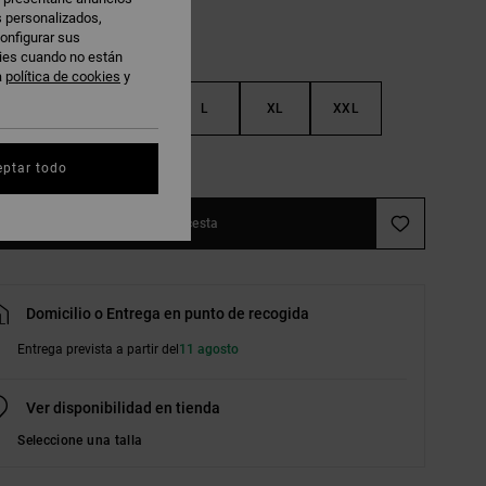
s personalizados,
onfigurar sus
kies cuando no están
a
política de cookies
y
S
M
L
XL
XXL
r guía de tallas
eptar todo
Añadir a la cesta
Domicilio o Entrega en punto de recogida
Entrega prevista a partir del
11 agosto
Ver disponibilidad en tienda
Seleccione una talla