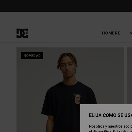
Pasar
a
la
información
del
producto
HOMBRE
NOVEDAD
ELIJA CÓMO SE US
Nosotros y nuestros socio
el dispositivo. Esta info