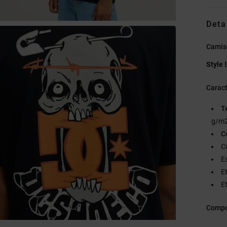
Deta
Camis
Style
Caract
T
g/m2
C
C
E
E
Et
Compo