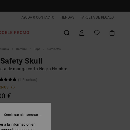
AYUDA & CONTACTO
TIENDAS
TARJETA DE REGALO
DOBLE PROMO
 inicio
Hombre
Ropa
Camisetas
Safety Skull
eta de manga corta Negro Hombre
(1 Reseñas)
ONUS
00 €
Continuar sin aceptar
lack
er a la información en
: presentarle anuncios