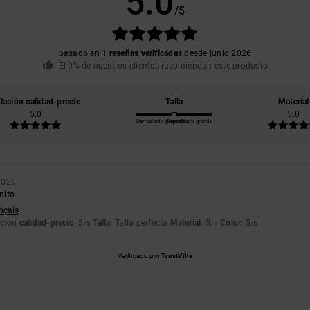
5.0
/5
basado en
1 reseñas verificadas
desde junio 2026
El 0% de nuestros clientes recomiendan este producto
lación calidad-precio
Talla
Material
5.0
5.0
Demasiado pequeño
Demasiado grande
2026
nito
ançais
ción calidad-precio
: 5
Talla
: Talla perfecta
Material
: 5
Color
: 5
/5
/5
/5
Verificado por
TrustVille