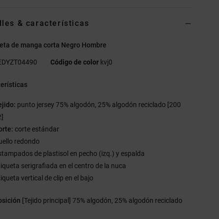
lles & características
eta de manga corta Negro Hombre
EDYZT04490
Código de color
kvj0
erísticas
ejido:
punto jersey 75% algodón, 25% algodón reciclado [200
]
orte:
corte estándar
uello redondo
stampados de plastisol en pecho (izq.) y espalda
tiqueta serigrafiada en el centro de la nuca
iqueta vertical de clip en el bajo
sición
[Tejido principal] 75% algodón, 25% algodón reciclado