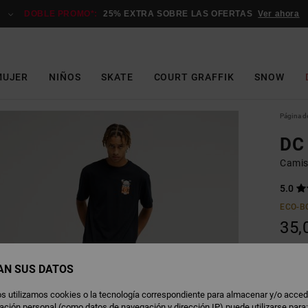
DOBLE PROMO*:
25% EXTRA SOBRE LAS OFERTAS
Ver ahora
MUJER
NIÑOS
SKATE
COURT GRAFFIK
SNOW
Página de
DC 
Camis
5.0
ECO-B
35,
AN SUS DATOS
B
Color
s utilizamos cookies o la tecnología correspondiente para almacenar y/o acced
rmación personal (como datos de navegación y dirección IP) puede utilizarse para