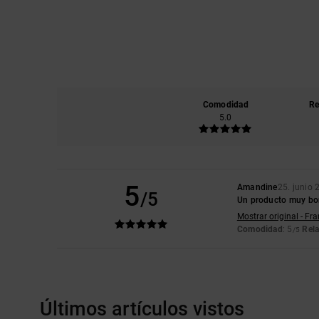
Comodidad
Re
5.0
5
Amandine
25. junio 
/5
Un producto muy bo
Mostrar original - Fr
Comodidad
: 5
Rela
/5
Últimos artículos vistos