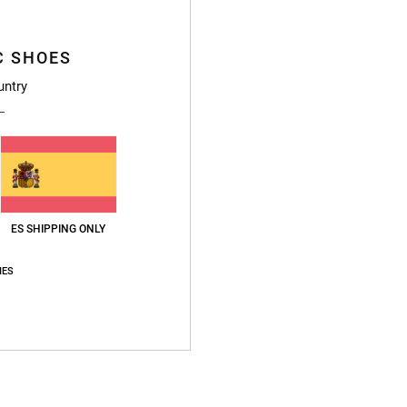
C SHOES
untry
ES SHIPPING ONLY
IES